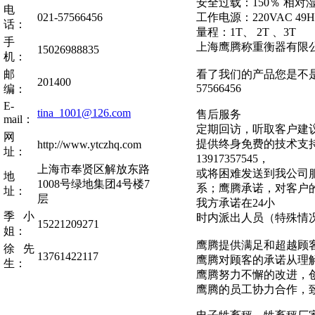
安全过载：150％ 相对湿
电
021-57566456
工作电源：220VAC 49H
话：
量程：1T、 2T 、3T
手
上海鹰腾称重衡器有限
15026988835
机：
邮
看了我们的产品您是不是也
201400
57566456
编：
E-
tina_1001@126.com
售后服务
mail：
定期回访，听取客户建
网
提供终身免费的技术支持及
http://www.ytczhq.com
址：
13917357545，
上海市奉贤区解放东路
或将困难发送到我公司服务
地
1008号绿地集团4号楼7
系；鹰腾承诺，对客户
址：
层
我方承诺在24小
季小
时内派出人员（特殊情
15221209271
姐：
鹰腾提供满足和超越顾
徐先
13761422117
鹰腾对顾客的承诺从理
生：
鹰腾努力不懈的改进，
鹰腾的员工协力合作，致