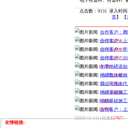
电子牲畜秤、牲畜秤厂
点击数：9131 录入时间：2
页
】 【
最新发布
合作客户：腾
[2021-06-17] (点击
合作客户：上
11256
)
[2021-06-17] (点击
合作客户：常
11099
)
[2021-04-06] (点击
合作客户：20
11107
)
04-06] (点击
11119
冬季地磅该如
)
[2021-03-20] (点击
地磅数次被做
12441
)
[2021-03-10] (点击
我公司推出代
12331
)
[2021-03-10] (点击
地磅基础施工
11602
)
02-23] (点击
11364
地磅基础施工
)
02-23] (点击
15709
合作客户：上
)
[2020-11-11] (点击
11767
)
友情链接: