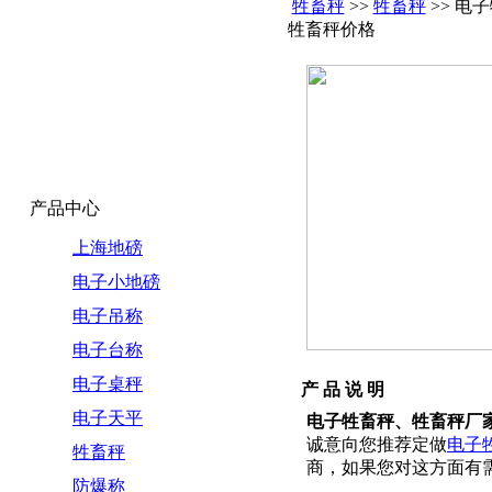
牲畜秤
>>
牲畜秤
>> 电
牲畜秤价格
产品中心
上海地磅
电子小地磅
电子吊称
电子台称
电子桌秤
产 品 说 明
电子天平
电子牲畜秤、牲畜秤厂
诚意向您推荐定做
电子
牲畜秤
商，如果您对这方面有需求，疑
防爆称