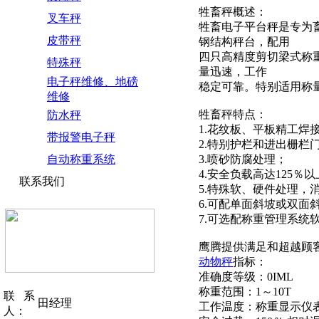
牲畜秤概述：
叉车秤
牲畜电子平台秤是专为
皮带秤
钢结构秤台，配用
四只高精度剪切梁式称
特殊秤
量迅速，工作
电子秤维修、地磅
稳定可靠。特别适用称
维修
牲畜秤特点：
防水秤
1.花纹板、平板精工焊
带报警电子秤
2.特别护栏和进出栅栏
自动称重系统
3.喷砂防腐处理；
4.安全负载高达125％
联系我们
5.特殊软、硬件处理，
6.可配单面斜坡或双面
7.可选配称重管理系统
鹰腾提供满足和超越顾
动物秤
指标：
准确度等级：0IML
称重范围：1～10T
联系
田经理
工作温度：称重显示仪表：
人：