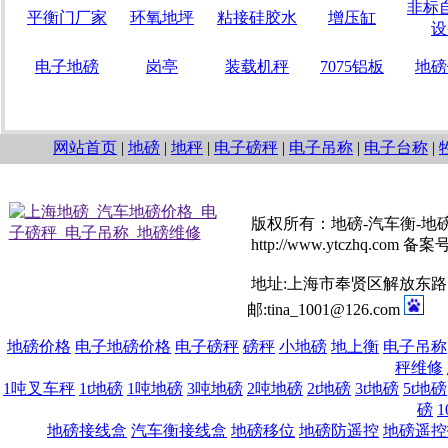
非标
平衡门厂家
环氧地坪
粘接硅胶水
增压缸
设
电子地磅
岗亭
装载机秤
7075铝板
地磅
网站首页
|
地磅
|
地秤
|
电子磅秤
|
电子吊称
|
电子台称
|
版权所有：地磅-汽车衡-地
http://www.ytczhq.com 备
地址:上海市奉贤区解放东路1008
邮:tina_1001@126.com
地磅价格
电子地磅价格
电子磅秤
磅秤
小地磅
地上衡
电子吊称
秤维修
1吨叉车秤
1t地磅
1吨地磅
3吨地磅
2吨地磅
2t地磅
3t地磅
5t地磅
磅
1
地磅接线盒
汽车衡接线盒
地磅移位
地磅防遥控
地磅遥控