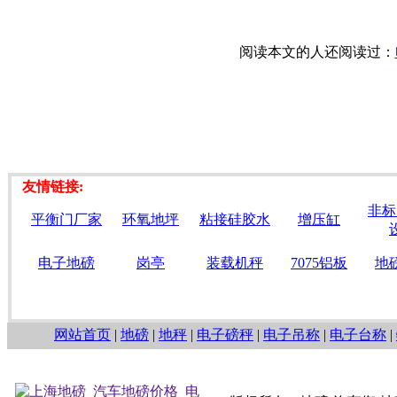
阅读本文的人还阅读过：
友情链接:
非标
平衡门厂家
环氧地坪
粘接硅胶水
增压缸
电子地磅
岗亭
装载机秤
7075铝板
地
网站首页
|
地磅
|
地秤
|
电子磅秤
|
电子吊称
|
电子台称
|