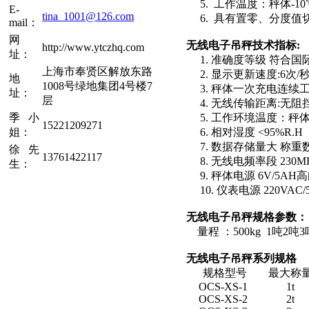
5. 工作温度：秤体-10℃
E-
tina_1001@126.com
6. 具有置零、分度值
mail：
网
无线电子吊秤
技术指标
:
http://www.ytczhq.com
址：
1. 准确度等级 符合国际Ⅲ级
上海市奉贤区解放东路
2. 显示更新速度:6次/
地
1008号绿地集团4号楼7
3. 秤体一次充电连续工
址：
层
4. 无线传输距离:无阻
季小
5. 工作环境温度：秤体
15221209271
姐：
6. 相对湿度 <95%R.H
7. 数据存储量大 称重数
徐先
13761422117
8. 无线电频率段 230M
生：
9. 秤体电源 6V/5A
10. 仪表电源 220VAC
无线电子吊秤
规格参数：
量程 ：500kg 1吨2吨3吨
无线电子吊秤
系列规格
规格型号
最大称
OCS-XS-1
1t
OCS-XS-2
2t