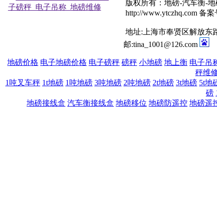
版权所有：地磅-汽车衡-
http://www.ytczhq.com 
地址:上海市奉贤区解放东路100
邮:tina_1001@126.com
地磅价格
电子地磅价格
电子磅秤
磅秤
小地磅
地上衡
电子吊
秤维
1吨叉车秤
1t地磅
1吨地磅
3吨地磅
2吨地磅
2t地磅
3t地磅
5t地
磅
地磅接线盒
汽车衡接线盒
地磅移位
地磅防遥控
地磅遥