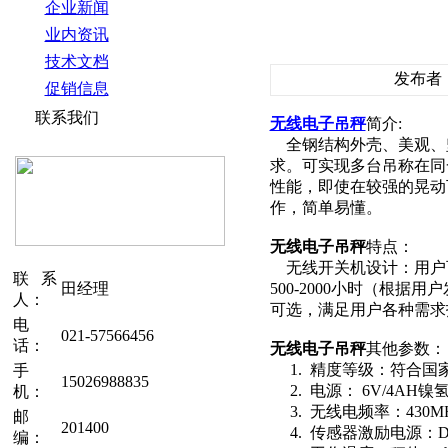
企业新闻
业内资讯
技术文档
发布者：y
促销信息
联系我们
无线电子吊秤
简介:
全钢结构外壳、美观、
求。可实现多台吊称在同
性能，即使在较强的晃动
作，简单易懂。
无线电子吊秤
特点：
无线开关机设计：用户
联系
田经理
500-2000小时（根
人：
可选，满足用户各种需求
电
021-57566456
话：
无线电子吊秤
其他参数：
1. 精度等级：符合国家标
手
15026988835
2. 电源： 6V/4AH镍
机：
3. 无线电频率：430M
邮
201400
4. 传感器激励电源：DC 
编：