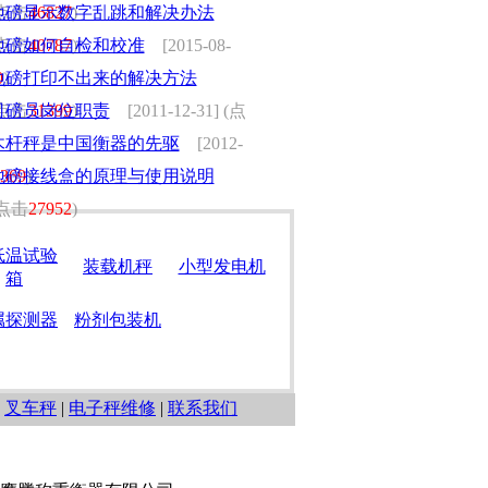
 (点击
地磅显示数字乱跳和解决办法
46827
)
 (点击
地磅如何自检和校准
40787
)
[2015-08-
0
地磅打印不出来的解决方法
)
 (点击
司磅员岗位职责
31399
)
[2011-12-31] (点
木杆秤是中国衡器的先驱
[2012-
369
地磅接线盒的原理与使用说明
)
 (点击
27952
)
低温试验
装载机秤
小型发电机
箱
属探测器
粉剂包装机
|
叉车秤
|
电子秤维修
|
联系我们