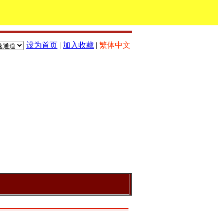
设为首页
|
加入收藏
|
繁体中文
：
欢迎访问本站!本公司主要产品：地磅_上海地磅_地磅维修