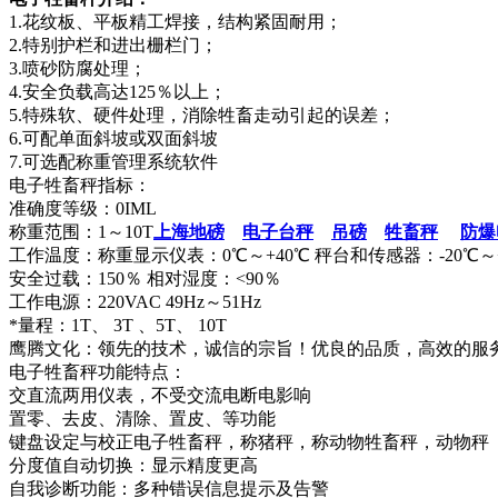
1.花纹板、平板精工焊接，结构紧固耐用；
2.特别护栏和进出栅栏门；
3.喷砂防腐处理；
4.安全负载高达125％以上；
5.特殊软、硬件处理，消除牲畜走动引起的误差；
6.可配单面斜坡或双面斜坡
7.可选配称重管理系统软件
电子牲畜秤指标：
准确度等级：0IML
称重范围：1～10T
上海地磅
电子台秤
吊磅
牲畜秤
防爆
工作温度：称重显示仪表：0℃～+40℃ 秤台和传感器：-20℃～+
安全过载：150％ 相对湿度：<90％
工作电源：220VAC 49Hz～51Hz
*量程：1T、 3T 、5T、 10T
鹰腾文化：领先的技术，诚信的宗旨！优良的品质，高效的服
电子牲畜秤功能特点：
交直流两用仪表，不受交流电断电影响
置零、去皮、清除、置皮、等功能
键盘设定与校正电子牲畜秤，称猪秤，称动物牲畜秤，动物秤
分度值自动切换：显示精度更高
自我诊断功能：多种错误信息提示及告警