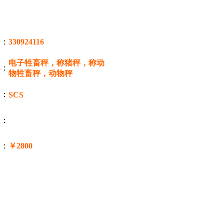
号：
330924116
电子牲畜秤，称猪秤，称动
称：
物牲畜秤，动物秤
：
SCS
注：
格：
￥2800