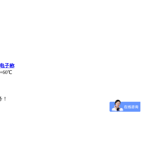
电子称
60℃
务！