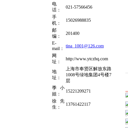
电
021-57566456
话：
手
15026988835
机：
邮
201400
编：
E-
tina_1001@126.com
mail：
网
http://www.ytczhq.com
址：
上海市奉贤区解放东路
地
1008号绿地集团4号楼7
址：
层
季小
15221209271
姐：
徐先
13761422117
[
生：
[
[