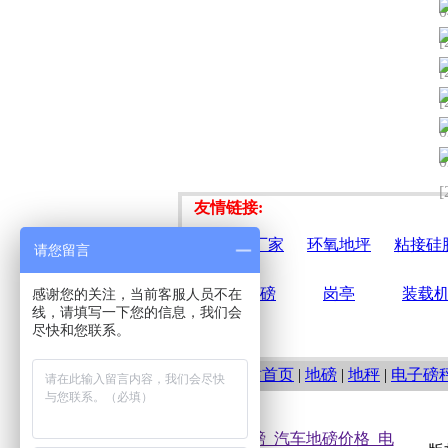
0
[
[
[
0
0
[
友情链接:
平衡门厂家
环氧地坪
粘接硅
请您留言
电子地磅
岗亭
装载
感谢您的关注，当前客服人员不在
线，请填写一下您的信息，我们会
尽快和您联系。
网站首页
|
地磅
|
地秤
|
电子磅