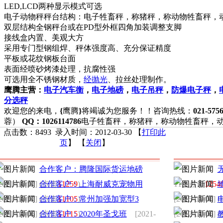
LED,LCD两种显示模式可选
电子动物秤秤台结构：电子牲畜秤，称猪秤，称动物牲畜秤，
双层结构全钢秤台或在PD型外框四角加装调整支脚
接线盒内置、美观大方
采用专门型钢组焊、秤体强度高、充分保证精度
平板或花纹钢板台面
表面经喷砂烤漆处理，抗腐性强
可选用全不锈钢材质，
经抛光
、拉丝处理制作。
鹰腾主营：
电子汽车衡
，
电子地磅
，
电子吊秤
，
防爆电子秤
，
分选秤
欢迎您的来电，
{
鹰腾
}
将竭诚为您服务！！咨询热线：
021-575
蓉）
QQ：1026114786
电子牲畜秤，称猪秤，称动物牲畜秤，
点击数：8493 录入时间：2012-03-30 【
打印此
页
】 【
关闭
】
最新发布
最多关注
合作客户：腾隆国际货运地磅
2021-06-17] (点击
合作客户：上海耐威克宠物用
11259
)
11] (点击
1254
2021-06-17] (点击
合作客户：常州加强加宽型3
11105
)
[2015-05-08]
2021-04-06] (点击
合作客户：2020年圣戈班
11115
)
[2021-
[2012-01-06]