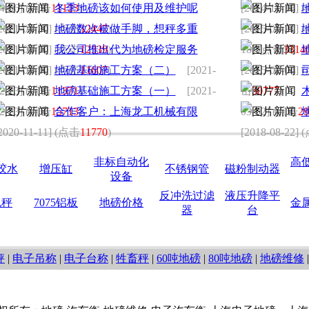
4-06] (点击
11123
冬季地磅该如何使用及维护呢
)
[2014-11-18]
2021-03-20] (点击
地磅数次被做手脚，想秤多重
12447
)
[2015-05-21]
2021-03-10] (点击
我公司推出代为地磅检定服务
12339
)
18] (点击
3314
2021-03-10] (点击
地磅基础施工方案（二）
11607
)
[2021-
[2015-02-04]
2-23] (点击
11371
地磅基础施工方案（一）
)
[2021-
击
30777
)
2-23] (点击
15713
合作客户：上海龙工机械有限
)
03-02] (点击
29
2020-11-11] (点击
11770
)
[2018-08-22]
非标自动化
高
胶水
增压缸
不锈钢管
磁粉制动器
设备
反冲洗过滤
液压升降平
机秤
7075铝板
地磅价格
金
器
台
秤
|
电子吊称
|
电子台称
|
牲畜秤
|
60吨地磅
|
80吨地磅
|
地磅维修