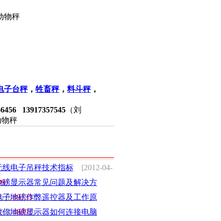
动物秤
电子台秤
，
牲畜秤
，
料斗秤
，
66456
13917357545
（刘
动物秤
无线电子吊秤技术指标
[2012-04-
09
地磅显示器常见问题及解决方
)
 (点击
电子地磅作弊遥控器及工作原
89133
)
 (点击
教你地磅显示器如何连接电脑
48891
)