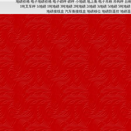
地磅价格
电子地磅价格
电子磅秤
磅秤
小地磅
地上衡
电子吊称
吊钩秤
台
1吨叉车秤
1t地磅
1吨地磅
3吨地磅
2吨地磅
2t地磅
3t地磅
5t地磅
5吨地磅
地磅接线盒
汽车衡接线盒
地磅移位
地磅防遥控
地磅遥