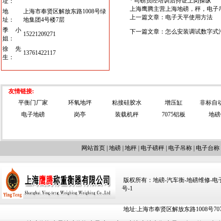
* 司磅员经培训后持证上岗操纵
址：
上海鹰腾主营
上海地磅
，
秤
，
电子
地
上海市奉贤区解放东路1008号绿
上一篇文章：
电子天平使用方法
址：
地集团4号楼7层
季小
下一篇文章：
怎么安装调试数字式
15221209271
姐：
徐先
13761422117
生：
友情链接:
平衡门厂家
环氧地坪
粘接硅胶水
增压缸
非标自
电子地磅
岗亭
装载机秤
7075铝板
地磅
网站首页
|
地磅
|
地秤
|
电子磅秤
|
电子吊称
|
电子台称
版权所有：地磅-汽车衡-地磅维修-电子汽车
号-1
地址:上海市奉贤区解放东路1008号707-709