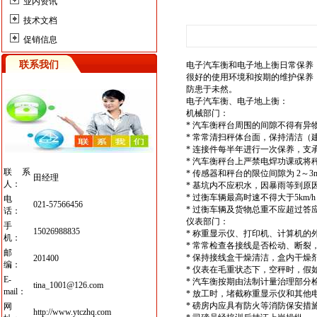
业内资讯
技术文档
促销信息
联系我们
电子汽车衡
和电子地上衡日常保养
很好的使用环境和按期的维护保养
防患于未然。
电子汽车衡、
电子地上衡
：
机械部门：
* 汽车衡秤台周围的间隙不得有异
* 常常清扫秤体台面，保持清洁（
* 连接件每半年进行一次保养，支
*
汽车衡
秤台上严禁电焊功课或将
联系
* 传感器和秤台的限位间隙为 2～
田经理
人：
* 基坑内不应积水，因暴雨等到
* 过衡车辆最高时速不得大于5km/h
电
021-57566456
* 过衡车辆及货物总重不应超过答
话：
仪表部门：
手
15026988835
* 称重显示仪、打印机、计算机的
机：
* 常常检查各接线是否松动、断裂
邮
* 保持接线盒干燥清洁，盒内干
201400
编：
* 仪表在毛重状态下，空秤时，假
E-
* 汽车衡按期由法制计量治理部分
tina_1001@126.com
mail：
* 放工时，堵截称重显示仪和其他
* 磅房内应具有防火等消防保安措
网
http://www.ytczhq.com