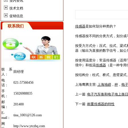
业内资讯
技术文档
促销信息
联系我们
传感器
是如何划分种类的？
传感器按不同的分类方式，划分成
按受力方式分：压式、拉式、梁式
器（输出为直接的数字信号，如公
按使用温度分：常温传感器（适用
境中）和低温
传感器
（是一种专用
联系
田经理
人：
按结构分：柱式、桥式、悬臂梁式
电
021-57566456
上海鹰腾主营:
上海地磅
，
秤
，
电
话：
手
15026988835
上一篇:
电子汽车衡和电子地上衡
机：
邮
下一篇:
称重传感器的特性
201400
编：
E-
tina_1001@126.com
mail：
网
http://www.ytczhq.com