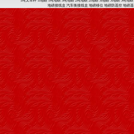
1吨叉车秤
1t地磅
1吨地磅
3吨地磅
2吨地磅
2t地磅
3t地磅
5t地磅
5吨地磅
地磅接线盒
汽车衡接线盒
地磅移位
地磅防遥控
地磅遥