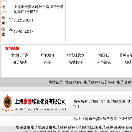
址：
地
上海市奉贤区解放东路1008号绿
址：
地集团4号楼7层
季小
15221209271
姐：
徐先
13761422117
生：
友情链接:
平衡门厂家
环氧地坪
粘接硅胶水
增压缸
非标自
电子地磅
岗亭
装载机秤
7075铝板
地磅
网站首页
|
地磅
|
地秤
|
电子磅秤
|
电子吊称
|
电子台称
版权所有：地磅-汽车衡-地磅维修-电子汽车
号-1
地址:上海市奉贤区解放东路1008号707-709
地磅价格
电子地磅价格
电子磅秤
磅秤
小地磅
地上衡
电子吊称
吊钩秤
台