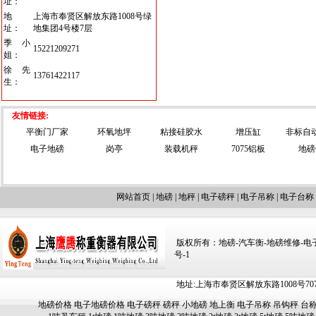
址：
地
上海市奉贤区解放东路1008号绿
址：
地集团4号楼7层
季小
15221209271
姐：
徐先
13761422117
生：
友情链接:
平衡门厂家
环氧地坪
粘接硅胶水
增压缸
非标自
电子地磅
岗亭
装载机秤
7075铝板
地磅
网站首页
|
地磅
|
地秤
|
电子磅秤
|
电子吊称
|
电子台称
版权所有：地磅-汽车衡-地磅维修-电子汽车
号-1
地址:上海市奉贤区解放东路1008号707-709
地磅价格
电子地磅价格
电子磅秤
磅秤
小地磅
地上衡
电子吊称
吊钩秤
台