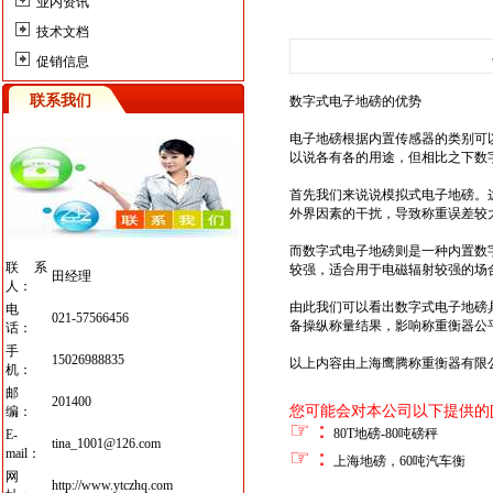
业内资讯
技术文档
促销信息
联系我们
数字式电子地磅的优势
电子地磅
根据内置传感器的类别可
以说各有各的用途，但相比之下数
首先我们来说说模拟式电子地磅。
外界因素的干扰，导致称重误差较
而数字式电子地磅则是一种内置数
联系
较强，适合用于电磁辐射较强的场
田经理
人：
由此我们可以看出数字式电子地磅
电
021-57566456
备操纵称量结果，影响称重衡器公
话：
手
15026988835
以上内容由上海鹰腾称重衡器有限
机：
邮
201400
您可能会对本公司以下提供的
编：
☞
：
80T
地磅
-80
吨磅秤
E-
tina_1001@126.com
☞
：
mail：
上海地磅，
60
吨汽车衡
网
http://www.ytczhq.com