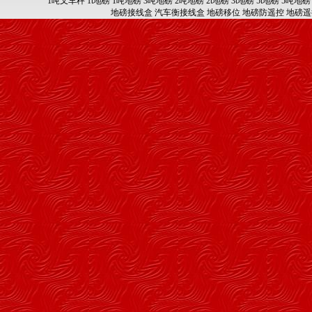
1吨叉车秤
1t地磅
1吨地磅
3吨地磅
2吨地磅
2t地磅
3t地磅
5t地磅
5吨地磅
地磅接线盒
汽车衡接线盒
地磅移位
地磅防遥控
地磅遥