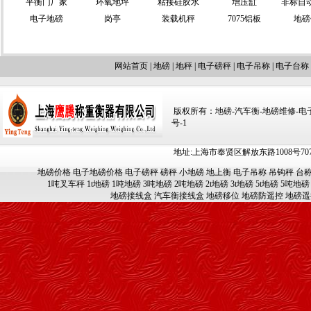
平衡门厂家
环氧地坪
粘接硅胶水
增压缸
非标自
电子地磅
岗亭
装载机秤
7075铝板
地磅
网站首页
|
地磅
|
地秤
|
电子磅秤
|
电子吊称
|
电子台称
版权所有：地磅-汽车衡-地磅维修-电子汽车
号-1
地址:上海市奉贤区解放东路1008号707-709
地磅价格
电子地磅价格
电子磅秤
磅秤
小地磅
地上衡
电子吊称
吊钩秤
台
1吨叉车秤
1t地磅
1吨地磅
3吨地磅
2吨地磅
2t地磅
3t地磅
5t地磅
5吨地磅
地磅接线盒
汽车衡接线盒
地磅移位
地磅防遥控
地磅遥