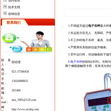
业内资讯
技术文档
促销信息
联系我们
1.不得提升超过
电子吊秤
最大秤
2.吊运前方应无人、无障碍。严
3.不工作时电子吊秤、索具、吊
4.严禁用吊具组斜拉提升物体。
5.空中运行时，吊挂物体的下端
联系
6.
电子吊秤
的卸扣(吊环)、吊
田经理
人：
两个侧面接触而卡死，应有充分的
电
021-57566456
话：
手
15026988835
机：
邮
201400
编：
E-
tina_1001@126.com
mail：
网
http://www.ytczhq.com