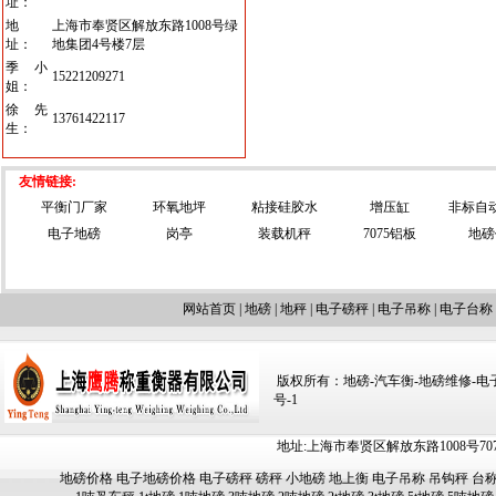
址：
地
上海市奉贤区解放东路1008号绿
址：
地集团4号楼7层
季小
15221209271
姐：
徐先
13761422117
生：
友情链接:
平衡门厂家
环氧地坪
粘接硅胶水
增压缸
非标自
电子地磅
岗亭
装载机秤
7075铝板
地磅
网站首页
|
地磅
|
地秤
|
电子磅秤
|
电子吊称
|
电子台称
版权所有：地磅-汽车衡-地磅维修-电子汽车
号-1
地址:上海市奉贤区解放东路1008号707-709
地磅价格
电子地磅价格
电子磅秤
磅秤
小地磅
地上衡
电子吊称
吊钩秤
台