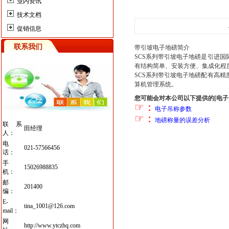
业内资讯
技术文档
促销信息
联系我们
带引坡电子地磅
简介
SCS系列带引坡
电子地磅
是引进国
有结构简单、安装方便、集成化程
SCS系列带引坡
电子地磅
配有高精
算机管理系统。
您可能会对本公司以下提供的[电子
☞
：
电子吊称参数
☞
：
地磅称量的误差分析
联系
田经理
人：
电
021-57566456
话：
手
15026988835
机：
邮
201400
编：
E-
tina_1001@126.com
mail：
网
http://www.ytczhq.com