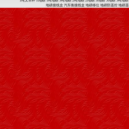
1吨叉车秤
1t地磅
1吨地磅
3吨地磅
2吨地磅
2t地磅
3t地磅
5t地磅
5吨地磅
地磅接线盒
汽车衡接线盒
地磅移位
地磅防遥控
地磅遥