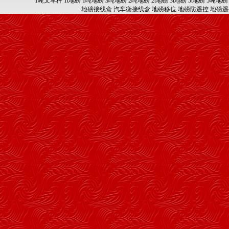
1吨叉车秤
1t地磅
1吨地磅
3吨地磅
2吨地磅
2t地磅
3t地磅
5t地磅
5吨地磅
地磅接线盒
汽车衡接线盒
地磅移位
地磅防遥控
地磅遥