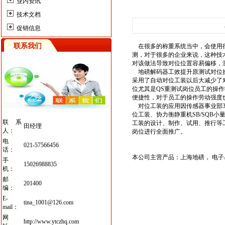
业内资讯
技术文档
促销信息
联系我们
在很多的称重系统当中，会使用
测，对于很多的企业来说，这种技
对该做法导致对位位置容易偏移，
地磅解码器工效提升原测试对位操
采用了自动对位工装以后大减少了
位尤其是QS重测试岗位员工的操
便捷性，对于员工的操作劳动强度
对位工装的应用因传感器事业部3
位工装、协力衡静重机SB/SQB小
联系
工装的设计、制作、试用、推行等工
田经理
人：
岗位进行全面推广。
电
021-57566456
话：
本公司主营产品：
上海地磅
，
电子
手
15026988835
机：
邮
201400
编：
E-
tina_1001@126.com
mail：
网
http://www.ytczhq.com