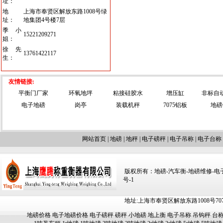
址：
地
上海市奉贤区解放东路1008号绿
址：
地集团4号楼7层
季小
15221209271
姐：
徐先
13761422117
生：
友情链接:
平衡门厂家
环氧地坪
粘接硅胶水
增压缸
非标自
电子地磅
岗亭
装载机秤
7075铝板
地磅
网站首页
|
地磅
|
地秤
|
电子磅秤
|
电子吊称
|
电子台称
版权所有：地磅-汽车衡-地磅维修-电子汽车
号-1
地址:上海市奉贤区解放东路1008号707-709
地磅价格
电子地磅价格
电子磅秤
磅秤
小地磅
地上衡
电子吊称
吊钩秤
台