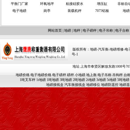
平衡门厂家
环氧地坪
粘接硅胶水
增压缸
非标自
电子地磅
岗亭
装载机秤
7075铝板
地磅
网站首页
|
地磅
|
地秤
|
电子磅秤
|
电子吊称
|
电子台称
版权所有：地磅-汽车衡-地磅维修-电子汽车
号-1
地址:上海市奉贤区解放东路1008号707-709
地磅价格
电子地磅价格
电子磅秤
磅秤
小地磅
地上衡
电子吊称
吊钩秤
台
1吨叉车秤
1t地磅
1吨地磅
3吨地磅
2吨地磅
2t地磅
3t地磅
5t地磅
5吨地磅
地磅接线盒
汽车衡接线盒
地磅移位
地磅防遥控
地磅遥