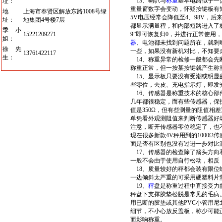
13、喇叭与
称重
基本电路似乎一
址：
重量窗数字会变动，怀疑按键板有
地
上海市奉贤区解放东路1008号绿
5V电压经常会降低至4、98V，
址：
地集团4号楼7层
都显示满量程，和内部短路进入了标
季小
15221209271
9”即可恢复归0，并进行正常使用
姐：
器
、电池都未找到问题所在，就剩
徐先
一些，如果没有新机对比，不知要
13761422117
生：
14、称重异常的检修一般都会先
称重正常，但一按某按键就产生称
15、显示板只要没有受潮或明显
些零位，去皮、充电指示灯，即发
16、传感器是称重技术的核心部
几年都很稳定，而有些传感器，保
值是350Ω，但有些测量的阻值相差
单凭看外观测阻值来判断传感器好
注意，断开传感器零位稳定了，也
现在很多新款4V秤用到的1000
面是否有区别也没有过进一步对比
17、传感器的检查除了箭头方向
一般不会由于使用自行松动，相反
18、质量较好的秤都会装有限位
一边倾斜太严重的可采用硬塑料片
19、
秤
盘是称重过程中直接受力
秤盘下支撑胶垫松脱是常见的毛病
用已断的胶垫或其他PVC小管用
细节，不小心放反盖板，称少可能
而影响称重。