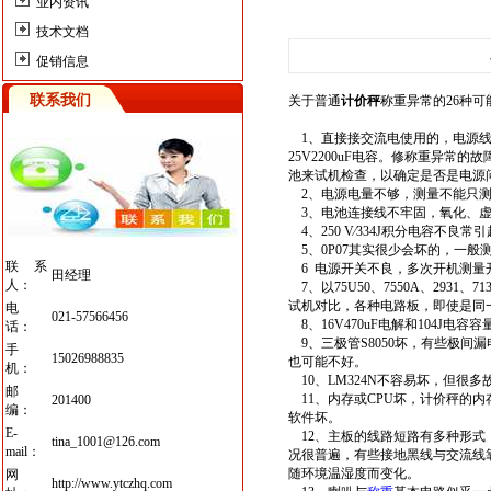
业内资讯
技术文档
促销信息
联系我们
关于普通
计价秤
称重异常的26种可
1、直接接交流电使用的，电源线
25V2200uF电容。修称重异
池来试机检查，以确定是否是电源
2、电源电量不够，测量不能只测
3、电池连接线不牢固，氧化、虚
4、250 V∕334J积分电容不
5、0P07其实很少会坏的，一般
联系
6 电源开关不良，多次开机测量开
田经理
人：
7、以75U50、7550A、29
试机对比，各种电路板，即使是同
电
021-57566456
8、16V470uF电解和104J电容
话：
9、三极管S8050坏，有些极间
手
15026988835
也可能不好。
机：
10、LM324N不容易坏，但很
邮
11、内存或CPU坏，计价秤的内
201400
编：
软件坏。
E-
12、主板的线路短路有多种形式
tina_1001@126.com
mail：
况很普遍，有些接地黑线与交流线
随环境温湿度而变化。
网
http://www.ytczhq.com