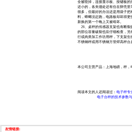
全被咬掉，连接显示板、按键板的
还小的，各夹缝处还有住在卵壳里
很多，但最好的办法还是用袋子把
料，蟑螂没赶跑，电路板却坏得更
新换的第一个晚上又被啃坏。
26、桌秤的传感器支架也有断裂
的部位容量破裂也应仔细检查，另
行或肉类加工作坊用秤，下支架生
不锈钢秤或用不锈钢方管焊高秤台
本公司主营产品：
上海地磅
，
秤
，
阅读本文的人还阅读过：
电子秤专
电子台秤的技术参数
友情链接: