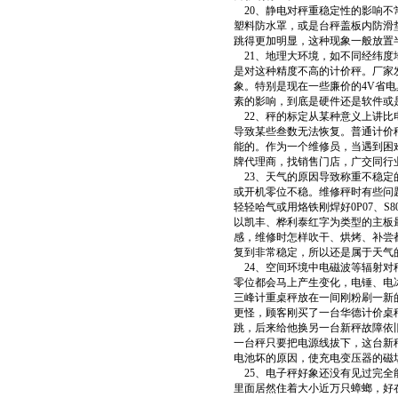
20、静电对秤重稳定性的影响不
塑料防水罩，或是台秤盖板内防滑
跳得更加明显，这种现象一般放置
21、地理大环境，如不同经纬度
是对这种精度不高的计价秤。厂家发
象。特别是现在一些廉价的4V省
素的影响，到底是硬件还是软件或
22、秤的标定从某种意义上讲比
导致某些叁数无法恢复。普通计价
能的。作为一个维修员，当遇到困
牌代理商，找销售门店，广交同行
23、天气的原因导致称重不稳定
或开机零位不稳。维修秤时有些问
轻轻哈气或用烙铁刚焊好0P07、
以凯丰、桦利泰红字为类型的主板
感，维修时怎样吹干、烘烤、补尝
复到非常稳定，所以还是属于天气
24、空间环境中电磁波等辐射对
零位都会马上产生变化，电锤、电
三峰计重桌秤放在一间刚粉刷一新
更怪，顾客刚买了一台华德计价桌
跳，后来给他换另一台新秤故障依
一台秤只要把电源线拔下，这台新
电池坏的原因，使充电变压器的磁
25、电子秤好象还没有见过完全
里面居然住着大小近万只蟑螂，好