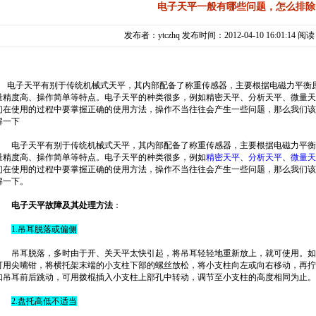
电子天平一般有哪些问题，怎么排除
发布者：ytczhq 发布时间：2012-04-10 16:01:14 阅
电子天平有别于传统机械式天平，其内部配备了称重传感器，主要根据电磁力平衡原
量精度高、操作简单等特点。电子天平的种类很多，例如精密天平、分析天平、微量天
们在使用的过程中要掌握正确的使用方法，操作不当往往会产生一些问题，那么我们该
解一下
电子天平有别于传统机械式天平，其内部配备了称重传感器，主要根据电磁力平衡
量精度高、操作简单等特点。电子天平的种类很多，例如
精密天平
、
分析天平
、
微量天
们在使用的过程中要掌握正确的使用方法，操作不当往往会产生一些问题，那么我们该
解一下。
电子天平故障及其处理方法
：
1.吊耳脱落或偏侧
吊耳脱落，多时由于开、关天平太快引起，将吊耳轻轻地重新放上，就可使用。如
可用尖嘴钳，将横托架末端的小支柱下部的螺丝放松，将小支柱向左或向右移动，再拧
如吊耳前后跳动，可用拨棍插入小支柱上部孔中转动，调节至小支柱的高度相同为止。
2.盘托高低不适当