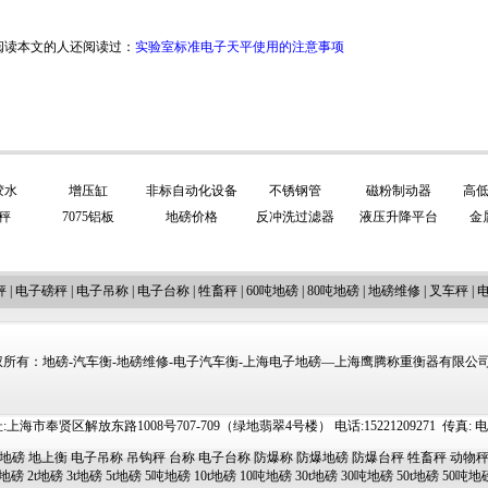
阅读本文的人还阅读过：
实验室标准电子天平使用的注意事项
胶水
增压缸
非标自动化设备
不锈钢管
磁粉制动器
高
秤
7075铝板
地磅价格
反冲洗过滤器
液压升降平台
金
秤
|
电子磅秤
|
电子吊称
|
电子台称
|
牲畜秤
|
60吨地磅
|
80吨地磅
|
地磅维修
|
叉车秤
|
所有：地磅-汽车衡-地磅维修-电子汽车衡-上海电子地磅—上海鹰腾称重衡器有限公司 http://
上海市奉贤区解放东路1008号707-709（绿地翡翠4号楼） 电话:15221209271 传真: 电邮:ti
地磅
地上衡
电子吊称
吊钩秤
台称
电子台称
防爆称
防爆地磅
防爆台秤
牲畜秤
动物
吨地磅
2t地磅
3t地磅
5t地磅
5吨地磅
10t地磅
10吨地磅
30t地磅
30吨地磅
50t地磅
50吨地