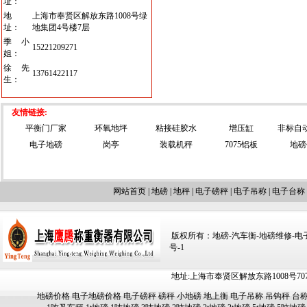
址：
地
上海市奉贤区解放东路1008号绿
址：
地集团4号楼7层
季小
15221209271
姐：
徐先
13761422117
生：
友情链接:
平衡门厂家
环氧地坪
粘接硅胶水
增压缸
非标自
电子地磅
岗亭
装载机秤
7075铝板
地磅
网站首页
|
地磅
|
地秤
|
电子磅秤
|
电子吊称
|
电子台称
版权所有：地磅-汽车衡-地磅维修-电子汽车
号-1
地址:上海市奉贤区解放东路1008号707-709
地磅价格
电子地磅价格
电子磅秤
磅秤
小地磅
地上衡
电子吊称
吊钩秤
台