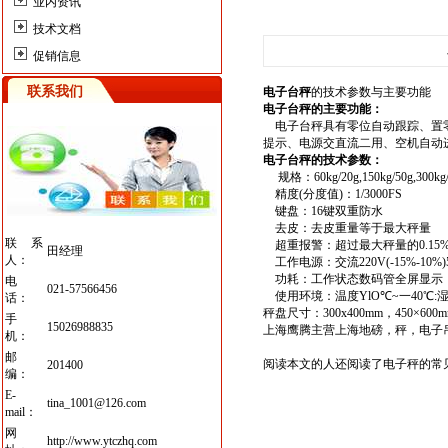
业内资讯
技术文档
促销信息
联系我们
电子台秤
的技术参数与主要功能
电子台秤的主要功能：
电子台秤
具有零位自动跟踪、置
提示、电源交直流二用、空机自动
电子台
秤
的技术参数：
规格：60kg/20g,150kg/50g,300kg/
精度(分度值)：1/3000FS
键盘：16键双重防水
去皮：去皮重量等于最大秤量
联系
超重报警：超过最大秤量的0.15
田经理
人：
工作电源：交流220V(-15%-10%
功耗：工作状态数码管全屏显示〈
电
021-57566456
使用环境：温度YlO℃~一40℃:湿度
话：
秤盘尺寸：300x400mm，450×600m
手
15026988835
上海鹰腾主营
上海地磅
，
秤
，
电子
机：
邮
阅读本文的人还阅读了
电子秤的常
201400
编：
E-
tina_1001@126.com
mail：
网
http://www.ytczhq.com