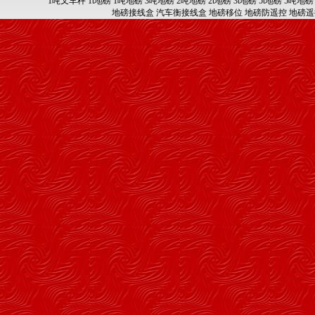
1吨叉车秤
1t地磅
1吨地磅
3吨地磅
2吨地磅
2t地磅
3t地磅
5t地磅
5吨地磅
地磅接线盒
汽车衡接线盒
地磅移位
地磅防遥控
地磅遥