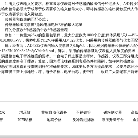
1. 满足仪表输入的要求。称重显示仪表是对传感器的输出信号经过放大、A/D转
的输出信号必须大于或等于仪表要求的输入信号大小，即将传感器的输出灵敏度代人传
等于仪表要求的输入灵敏度。
传感器和仪表的匹配公式：
传感器输出灵敏度*激励电源电压*秤的最大称量
秤的分度数*传感器的个数*传感器量程
例如：一称量为25kg的定量包装
秤
，最大分度数为1000个分度;秤体采用3只L—BE
2.0±0.008mV/V，拱桥电压力12V;秤采用AD4325仪表。问采用的传感器能否与仪表匹
解：经查阅，AD4325仪表的输入灵敏度为0.6μV/d，因此根据传感器和仪表的匹
2×12×25/1000×3×25=8μV/d>0.6μv/d，所以，采用的传感器满足仪表输入灵敏度
2. 满足整台电子秤准确度的要求。一台电子秤主要是由秤体、传感器、仪表三部分组
器的准确度略高于理论计算值，因为理论往往受到客观条件的限制，如秤体的强度差一
较恶劣等因素都直接影响到秤的准确度要求，因此要从各方面提高要求，又要考虑经济
上海鹰腾主营
上海地磅
，
秤
，
电子吊称
，
电子台称
，
皮带秤
……欢迎广大新老客户前来
胶水
增压缸
非标自动化设备
不锈钢管
磁粉制动器
高
秤
7075铝板
地磅价格
反冲洗过滤器
液压升降平台
金