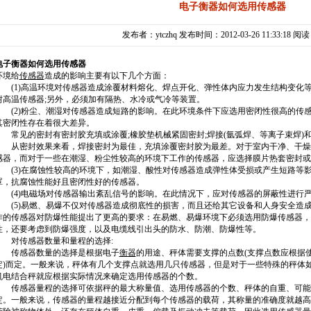
电子衡器如何选用传感器
发布者：ytczhq 发布时间：2012-03-26 11:33:18 阅
电子衡器如何选用传感器
环境给
传感器
造成的影响主要有以下几个方面：
(1)高温环境对
传感器
造成涂覆材料熔化、焊点开化、弹性体内应力发生结构变化
耐高温传感器;另外，必须加有隔热、水冷或气冷等装置。
(2)粉尘、潮湿对传感器造成短路的影响。在此环境条件下应选用密闭性很高的传
其密闭性存在着很大差异。
常见的密封有密封胶充填或涂覆;橡胶垫机械紧固密封;焊接(氩弧焊、等离子束焊)
从密封效果来看，焊接密封为最佳，充填涂覆密封胶为最差。对于室内干净、干燥
感器，而对于一些在潮湿、粉尘性较高的环境下工作的传感器，应选择膜片热套密封或
(3)在腐蚀性较高的环境下，如潮湿、酸性对传感器造成弹性体受损或产生短路等
罩，抗腐蚀性能好且密闭性好的传感器。
(4)电磁场对传感器输出紊乱信号的影响。在此情况下，应对传感器的屏蔽性进行
(5)易燃、易爆不仅对传感器造成彻底性的损害，而且还给其它设备和人身安全造
作的传感器对防爆性能提出了更高的要求：在易燃、易爆环境下必须选用防爆传感器，
性，还要考虑到防爆强度，以及电缆线引出头的防水、防潮、防爆性等。
对传感器数量和量程的选择:
传感器数量的选择是根据电子
衡器
的用途、秤体需要支撑的点数(支撑点数应根据
定)而定。一般来说，秤体有几个支撑点就选用几只传感器，但是对于一些特殊的秤体
机电结合秤就应根据实际情况来确定选用传感器的个数。
传感器量程的选择可依据秤的最大称量值、选用传感器的个数、秤体的自重、可能
定。一般来说，传感器的量程越接近分配到每个传感器的载荷，其称量的准确度就越高