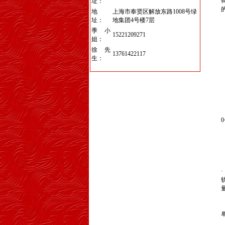
址：
地
上海市奉贤区解放东路1008号绿
址：
地集团4号楼7层
季小
15221209271
C
姐：
徐先
13761422117
生：
C
C