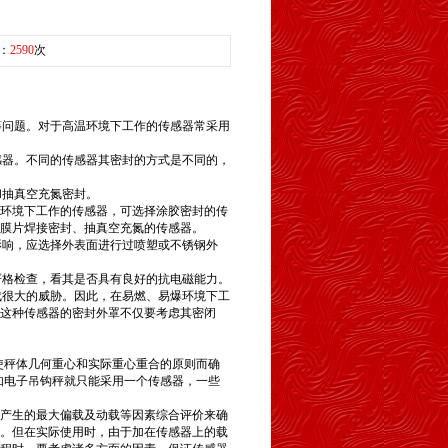
读：
2590
次
等问题。对于高温环境下工作的
传感器
常采用
感器。不同的传感器其密封的方式是不同的，
和抽真空充氮密封。
环境下工作的传感器，可选择涂胶密封的传
膜片焊接密封、抽真空充氮的
传感器
。
影响，应选择外表面进行过喷塑或不锈钢外
严格检查，看其是否具有良好的抗电磁能力。
成很大的威胁。因此，在易燃、易爆环境下工
这种传感器的密封外罩不仅要考虑其密闭
使秤体几何重心和实际重心重合的原则而确
如电子吊钩秤就只能采用一个传感器，一些
产生的最大偏载及动载等因素综合评价来确
。但在实际使用时，由于加在传感器上的载