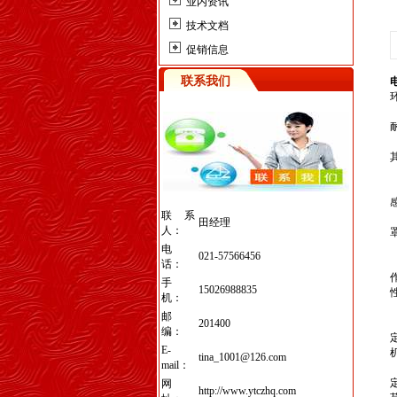
业内资讯
技术文档
促销信息
联系我们
联系
田经理
人：
电
021-57566456
话：
手
15026988835
机：
邮
201400
编：
E-
tina_1001@126.com
mail：
网
http://www.ytczhq.com