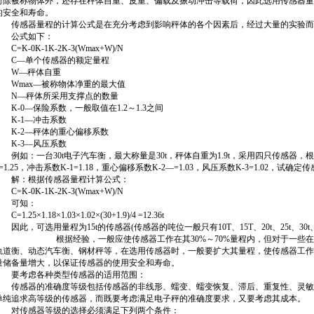
荷除被称物体外，还存在秤体自重、皮重、偏载及振动冲击等载荷，因此选用传感器量
的安全和寿命。
传感器量程的计算公式是在充分考虑到影响秤体的各个因素后，经过大量的实验而
公式如下：
=K-0K-1K-2K-3(Wmax+W)/N
C—单个传感器的额定量程
W—
秤体
自重
Wmax—被
称
物体净重的最大值
N—秤体所采用支撑点的数量
K-0—保险系数，一般取值在1.2～1.3之间
K-1—冲击系数
K-2—
秤
体的重心偏移系数
K-3—风压系数
例如：一台30t
电子汽车衡
，最大称量是30t，秤体自重为1.9t，采用四只传感器
0=1.25，冲击系数K-1=1.18，重心偏移系数K-2—=1.03，风压系数K-3=1.02，试确
解：根据传感器量程计算公式：
=K-0K-1K-2K-3(Wmax+W)/N
可知：
=1.25×1.18×1.03×1.02×(30+1.9)/4 =12.36t
因此，可选用量程为15t的传感器(传感器的吨位一般只有10T、15T、20t、25t、30t、
· 根据经验，一般应使传感器工作在其30%～70%量程内，但对于一些在使
轨道衡、动态汽车衡、钢材秤等，在选用
传感器
时，一般要扩大其量程，使传感器工作在
量储备量增大，以保证传感器的使用安全和寿命。
要考虑各种类型传感器的适用范围：
传感器的准确度等级包括传感器的非线形、蠕变、蠕变恢复、滞后、重复性、灵敏
单纯追求高等级的传感器，而既要考虑满足电子秤的准确度要求，又要考虑其成本。
对传感器等级的选择必须满足下列两个条件：