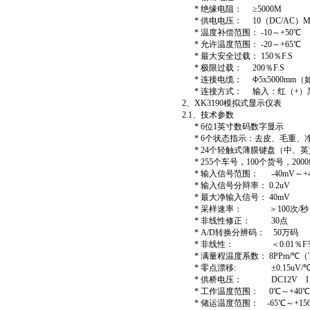
* 绝缘电阻： ≥5000M
* 供电电压： 10（DC/AC）MA
* 温度补偿范围： -10～+50℃
* 允许温度范围： -20～+65℃
* 最大安全过载： 150％F.S
* 极限过载： 200％F.S
* 连接电缆： Φ5x5000mm
* 连接方式： 输入：红（+）黑
2、XK3190模拟式
2.1、技术参数
* 6位1英寸数码数字显示
* 6个状态指示：去皮、毛重、
* 24个轻触式薄膜键盘（中、英
* 255个车号，10
* 输入信号范围： -
* 输入信号分辩率
* 最大净输入信号
* 采样速率： ＞100次/秒
* 非线性修正：
* A/D转换分辨
* 非线性： ＜0
* 满量程温度系数： 8PPm/℃（
* 零点漂移: ±0.15uV/℃
* 供桥电压： DC12V I＞
* 工作温度范围： 0℃～+40℃
* 储运温度范围： -65℃～+15