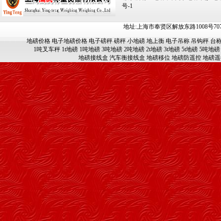
号-1
地址:上海市奉贤区解放东路1008号707-709
地磅价格
电子地磅价格
电子磅秤
磅秤
小地磅
地上衡
电子吊称
吊钩秤
台
1吨叉车秤
1t地磅
1吨地磅
3吨地磅
2吨地磅
2t地磅
3t地磅
5t地磅
5吨地磅
地磅接线盒
汽车衡接线盒
地磅移位
地磅防遥控
地磅遥