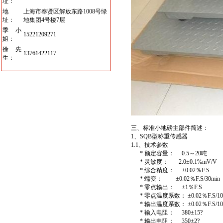
址：
地
上海市奉贤区解放东路1008号绿
址：
地集团4号楼7层
季小
15221209271
姐：
徐先
13761422117
生：
三、标准小地磅主部件简述：
1、SQB型称重传感器
1.1、技术参数
* 额定容量： 0.5～20吨
* 灵敏度： 2.0±0.1%mV/V
* 综合精度： ±0.02％F.S
* 蠕变： ±0.02％F.S/30min
* 零点输出： ±1％F.S
* 零点温度系数： ±0.02％F.S/1
* 输出温度系数： ±0.02％F.S/1
* 输入电阻： 380±15?
* 输出电阻： 350±2?