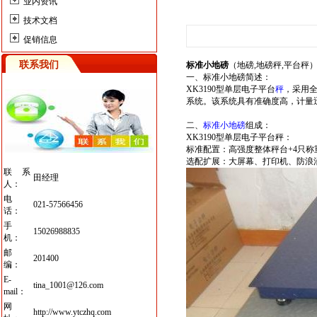
业内资讯
技术文档
促销信息
联系我们
标准小地磅
（地磅,地磅秤,平台秤
一、标准小地磅简述：
XK3190型单层电子平台
秤
，采用
系统。该系统具有准确度高，计量
二、
标准小地磅
组成：
XK3190型单层电子平台秤：
标准配置：高强度整体秤台+4只称
选配扩展：大屏幕、打印机、防浪
联系
田经理
人：
电
021-57566456
话：
手
15026988835
机：
邮
201400
编：
E-
tina_1001@126.com
mail：
网
http://www.ytczhq.com