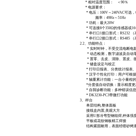
* 相对温度范围： ＜90％
* 电源要求：
* 电压：100V～240VAC可选，
频率：49Hz～51Hz
* 功耗：最大20W
* 可连接8个350Ω的传感器或16
* 串行口1接口形式：RS232 （
* 串行口2接口形式：RS485 （Z
2.2、功能特点：
* 实时时钟，不受交流电断电
* 动态检测，数字滤波及自动
* 置零、去皮、清除、置皮、
* 键盘设定与校正
* 打印日报表、分类统计报表、
* 汉字个性化打印：用户可根据
* 轴重累计功能：一台小量程的
*分度值自动切换：显示精度更
* 自我诊断功能：多种错误信息
* DK3230-PC3带微打功能
3、秤台
单层结构,整体面板
接线盒内置,美观大方
采用U形冷弯型钢组焊,秤体强
平板或花纹钢板精工焊接
结构紧固耐用，表面经喷砂烤漆