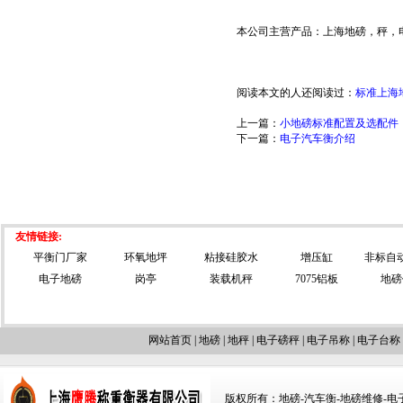
本公司主营产品：
上海地磅
，
秤
，
阅读本文的人还阅读过：
标准上海
上一篇：
小地磅标准配置及选配件
下一篇：
电子汽车衡介绍
友情链接:
平衡门厂家
环氧地坪
粘接硅胶水
增压缸
非标自
电子地磅
岗亭
装载机秤
7075铝板
地磅
网站首页
|
地磅
|
地秤
|
电子磅秤
|
电子吊称
|
电子台称
版权所有：地磅-汽车衡-地磅维修-电子汽车