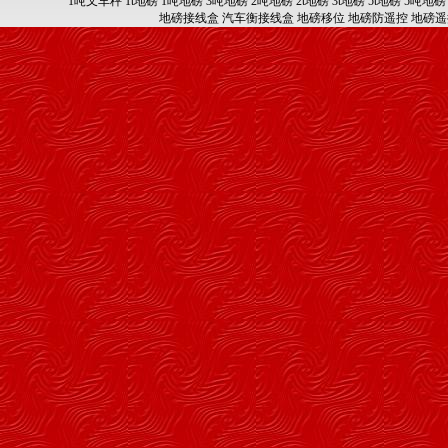
1吨叉车秤
1t地磅
1吨地磅
3吨地磅
2吨地磅
2t地磅
3t地磅
5t地磅
5吨地磅
地磅接线盒
汽车衡接线盒
地磅移位
地磅防遥控
地磅遥