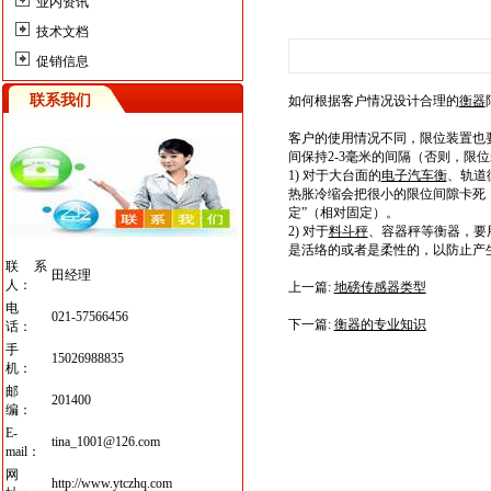
业内资讯
技术文档
促销信息
联系我们
如何根据客户情况设计合理的
衡器
客户的使用情况不同，限位装置也
间保持2-3毫米的间隔（否则，限
1) 对于大台面的
电子汽车衡
、轨道
热胀冷缩会把很小的限位间隙卡死
定”（相对固定）。
2) 对于
料斗秤
、容器秤等衡器，要
是活络的或者是柔性的，以防止产
联系
田经理
人：
上一篇:
地磅传感器类型
电
021-57566456
下一篇:
衡器的专业知识
话：
手
15026988835
机：
邮
201400
编：
E-
tina_1001@126.com
mail：
网
http://www.ytczhq.com