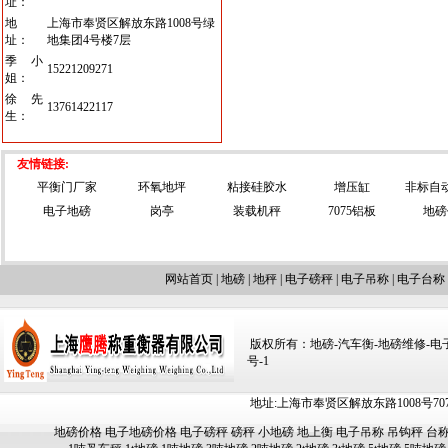
址：
地
上海市奉贤区解放东路1008号绿
址：
地集团4号楼7层
季小
15221209271
姐：
徐先
13761422117
生：
友情链接:
平衡门厂家
环氧地坪
粘接硅胶水
增压缸
非标自
电子地磅
岗亭
装载机秤
7075铝板
地磅
网站首页
|
地磅
|
地秤
|
电子磅秤
|
电子吊称
|
电子台称
版权所有：地磅-汽车衡-地磅维修-电子汽车
号-1
地址:上海市奉贤区解放东路1008号707-709
地磅价格
电子地磅价格
电子磅秤
磅秤
小地磅
地上衡
电子吊称
吊钩秤
台