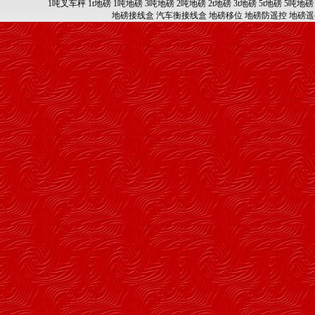
1吨叉车秤
1t地磅
1吨地磅
3吨地磅
2吨地磅
2t地磅
3t地磅
5t地磅
5吨地磅
地磅接线盒
汽车衡接线盒
地磅移位
地磅防遥控
地磅遥