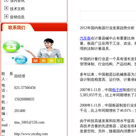
业内资讯
技术文档
促销信息
联系我们
2012年国内衡器行业发展趋势分析
汽车衡
在计量器械中占有重要比例
量。衡器广泛应用于工业、农业、
理
的法制计量器具。
中国的计量行业是一个具有漫长发
管理体制、行业结构、产品结构、
联系
多年以来，中国都是以
机械
衡器为
田经理
人：
设计制造精度高、运行快、计量准
电
021-57566456
2007年1-11月，中国
电子秤
制造行业
话：
5,385,955千元，比上年同期增长了
手
15026988835
机：
2008年1-11月，中国衡器制造行业实
邮
千元，比上年同期增长了46.01%；实
201400
编：
E-
由于科技高速发展和应用水平提高
tina_1001@126.com
mail：
高技术含量的先进衡器，还处在依
发展空间。另外，随着国内消费水
网
http://www.ytczhq.com