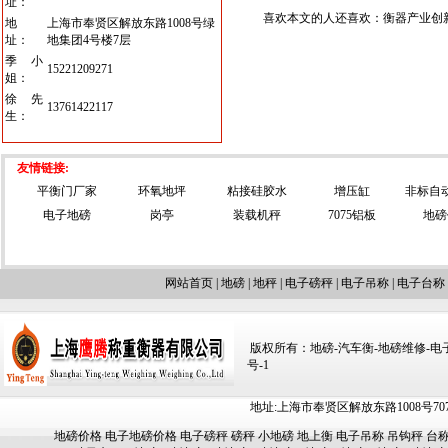
址：
喜欢本文的人还喜欢：
衡器产业创
地
上海市奉贤区解放东路1008号绿
址：
地集团4号楼7层
季小
15221209271
姐：
徐先
13761422117
生：
友情链接:
平衡门厂家
环氧地坪
粘接硅胶水
增压缸
非标自
电子地磅
岗亭
装载机秤
7075铝板
地磅
网站首页
|
地磅
|
地秤
|
电子磅秤
|
电子吊称
|
电子台称
版权所有：地磅-汽车衡-地磅维修-电子汽车
号-1
地址:上海市奉贤区解放东路1008号707-709
地磅价格
电子地磅价格
电子磅秤
磅秤
小地磅
地上衡
电子吊称
吊钩秤
台