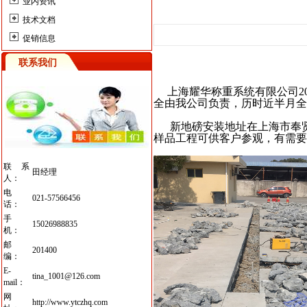
业内资讯
技术文档
促销信息
联系我们
上海耀华称重系统有限公司20
全由我公司负责，历时近半月全
新地磅安装地址在上海市奉贤区
样品工程可供客户参观，有需要
联系
田经理
人：
电
021-57566456
话：
手
15026988835
机：
邮
201400
编：
E-
tina_1001@126.com
mail：
网
http://www.ytczhq.com