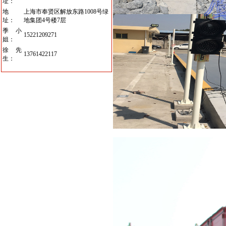
址：
地
上海市奉贤区解放东路1008号绿
址：
地集团4号楼7层
季小
15221209271
姐：
徐先
13761422117
生：