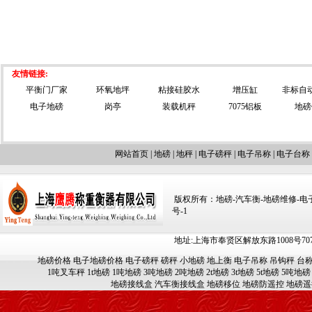
友情链接:
平衡门厂家
环氧地坪
粘接硅胶水
增压缸
非标自
电子地磅
岗亭
装载机秤
7075铝板
地磅
网站首页
|
地磅
|
地秤
|
电子磅秤
|
电子吊称
|
电子台称
版权所有：地磅-汽车衡-地磅维修-电子汽车
号-1
地址:上海市奉贤区解放东路1008号707-709
地磅价格
电子地磅价格
电子磅秤
磅秤
小地磅
地上衡
电子吊称
吊钩秤
台
1吨叉车秤
1t地磅
1吨地磅
3吨地磅
2吨地磅
2t地磅
3t地磅
5t地磅
5吨地磅
地磅接线盒
汽车衡接线盒
地磅移位
地磅防遥控
地磅遥