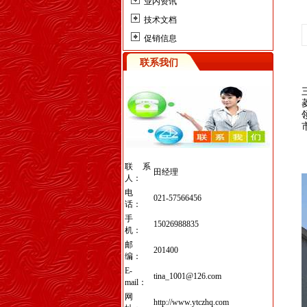
业内资讯
技术文档
促销信息
联系我们
联系
田经理
人：
电
021-57566456
话：
手
15026988835
机：
邮
201400
编：
E-
tina_1001@126.com
mail：
网
http://www.ytczhq.com