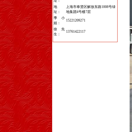
址：
地
上海市奉贤区解放东路1008号绿
址：
地集团4号楼7层
季小
15221209271
姐：
徐先
13761422117
生：