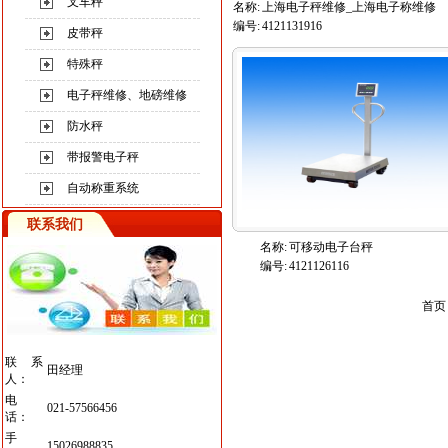
叉车秤
名称:
上海电子秤维修_上海电子称维修
编号:
4121131916
皮带秤
特殊秤
电子秤维修、地磅维修
防水秤
带报警电子秤
自动称重系统
联系我们
名称:
可移动电子台秤
编号:
4121126116
首页
联系
田经理
人：
电
021-57566456
话：
手
15026988835