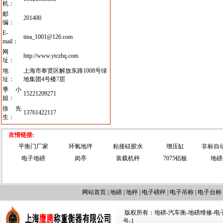
机：
邮
201400
编：
E-
tina_1001@126.com
mail：
网
http://www.ytczhq.com
址：
地
上海市奉贤区解放东路1008号绿
址：
地集团4号楼7层
季小
15221209271
姐：
徐先
13761422117
生：
友情链接:
平衡门厂家
环氧地坪
粘接硅胶水
增压缸
非标自
电子地磅
岗亭
装载机秤
7075铝板
地磅
网站首页
|
地磅
|
地秤
|
电子磅秤
|
电子吊称
|
电子台称
版权所有：地磅-汽车衡-地磅维修-电子汽车
号-1