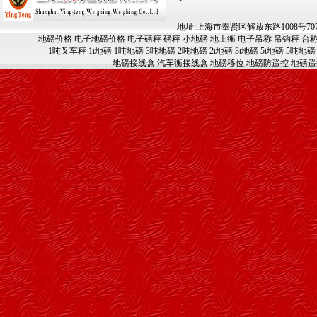
地址:上海市奉贤区解放东路1008号707-709
地磅价格
电子地磅价格
电子磅秤
磅秤
小地磅
地上衡
电子吊称
吊钩秤
台
1吨叉车秤
1t地磅
1吨地磅
3吨地磅
2吨地磅
2t地磅
3t地磅
5t地磅
5吨地磅
地磅接线盒
汽车衡接线盒
地磅移位
地磅防遥控
地磅遥