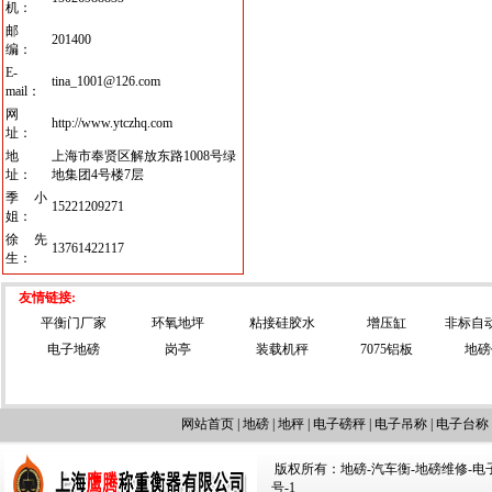
机：
邮
201400
编：
E-
tina_1001@126.com
mail：
网
http://www.ytczhq.com
址：
地
上海市奉贤区解放东路1008号绿
址：
地集团4号楼7层
季小
15221209271
姐：
徐先
13761422117
生：
友情链接:
平衡门厂家
环氧地坪
粘接硅胶水
增压缸
非标自
电子地磅
岗亭
装载机秤
7075铝板
地磅
网站首页
|
地磅
|
地秤
|
电子磅秤
|
电子吊称
|
电子台称
版权所有：地磅-汽车衡-地磅维修-电子汽车
号-1