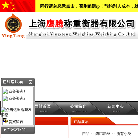
同行请勿恶意点击，否则追踪ip！节约别人成本，
本
业务咨询1
业务咨询2
新品展示
贵宾留言
产品展示
产品
>>
鐨甫绉?
>> 所有小类