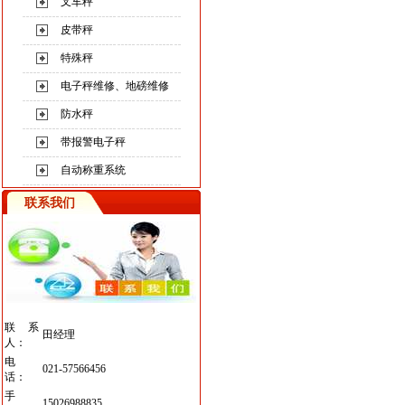
叉车秤
皮带秤
特殊秤
电子秤维修、地磅维修
防水秤
带报警电子秤
自动称重系统
联系我们
联系
田经理
人：
电
021-57566456
话：
手
15026988835