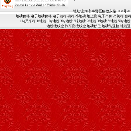
地址:上海市奉贤区解放东路1008号707-709
地磅价格
电子地磅价格
电子磅秤
磅秤
小地磅
地上衡
电子吊称
吊钩秤
台
1吨叉车秤
1t地磅
1吨地磅
3吨地磅
2吨地磅
2t地磅
3t地磅
5t地磅
5吨地磅
地磅接线盒
汽车衡接线盒
地磅移位
地磅防遥控
地磅遥