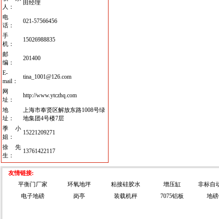
田经理
人：
电
021-57566456
话：
手
15026988835
机：
邮
201400
编：
E-
tina_1001@126.com
mail：
网
http://www.ytczhq.com
址：
地
上海市奉贤区解放东路1008号绿
址：
地集团4号楼7层
季小
15221209271
姐：
徐先
13761422117
生：
友情链接:
平衡门厂家
环氧地坪
粘接硅胶水
增压缸
非标自
电子地磅
岗亭
装载机秤
7075铝板
地磅