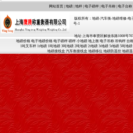
网站首页
|
地磅
|
地秤
|
电子磅秤
|
电子吊称
|
电子台称
版权所有：地磅-汽车衡-地磅维修-电子汽车
号-1
地址:上海市奉贤区解放东路1008号707-709
地磅价格
电子地磅价格
电子磅秤
磅秤
小地磅
地上衡
电子吊称
吊钩秤
台
1吨叉车秤
1t地磅
1吨地磅
3吨地磅
2吨地磅
2t地磅
3t地磅
5t地磅
5吨地磅
地磅接线盒
汽车衡接线盒
地磅移位
地磅防遥控
地磅遥