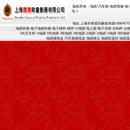
版权所有：地磅-汽车衡-地磅维修-电子汽车
号-1
地址:上海市奉贤区解放东路1008号707-709
地磅价格
电子地磅价格
电子磅秤
磅秤
小地磅
地上衡
电子吊称
吊钩秤
台
1吨叉车秤
1t地磅
1吨地磅
3吨地磅
2吨地磅
2t地磅
3t地磅
5t地磅
5吨地磅
地磅接线盒
汽车衡接线盒
地磅移位
地磅防遥控
地磅遥