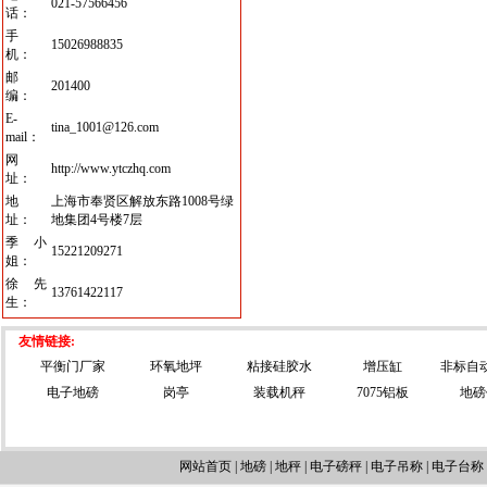
021-57566456
话：
手
15026988835
机：
邮
201400
编：
E-
tina_1001@126.com
mail：
网
http://www.ytczhq.com
址：
地
上海市奉贤区解放东路1008号绿
址：
地集团4号楼7层
季小
15221209271
姐：
徐先
13761422117
生：
友情链接:
平衡门厂家
环氧地坪
粘接硅胶水
增压缸
非标自
电子地磅
岗亭
装载机秤
7075铝板
地磅
网站首页
|
地磅
|
地秤
|
电子磅秤
|
电子吊称
|
电子台称