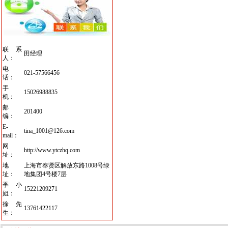
联系
田经理
人：
电
021-57566456
话：
手
15026988835
机：
邮
201400
编：
E-
tina_1001@126.com
mail：
网
http://www.ytczhq.com
址：
地
上海市奉贤区解放东路1008号绿
址：
地集团4号楼7层
季小
15221209271
姐：
徐先
13761422117
生：