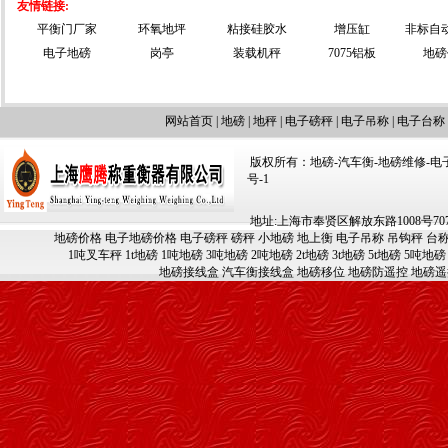
友情链接:
平衡门厂家
环氧地坪
粘接硅胶水
增压缸
非标自
电子地磅
岗亭
装载机秤
7075铝板
地磅
网站首页
|
地磅
|
地秤
|
电子磅秤
|
电子吊称
|
电子台称
版权所有：地磅-汽车衡-地磅维修-电子汽车
号-1
地址:上海市奉贤区解放东路1008号707-709
地磅价格
电子地磅价格
电子磅秤
磅秤
小地磅
地上衡
电子吊称
吊钩秤
台
1吨叉车秤
1t地磅
1吨地磅
3吨地磅
2吨地磅
2t地磅
3t地磅
5t地磅
5吨地磅
地磅接线盒
汽车衡接线盒
地磅移位
地磅防遥控
地磅遥