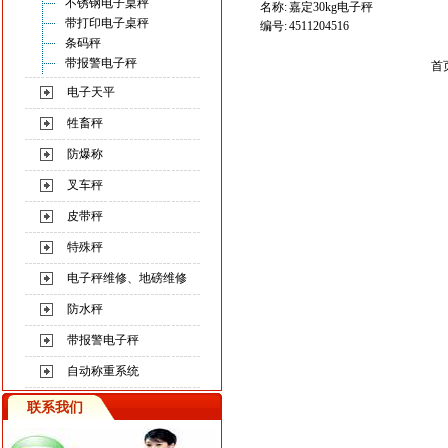
不锈钢电子桌秤
名称:
嘉定30kg电子秤
带打印电子桌秤
编号:
4511204516
条码秤
带报警电子秤
首
电子天平
牲畜秤
防爆称
叉车秤
皮带秤
特殊秤
电子秤维修、地磅维修
防水秤
带报警电子秤
自动称重系统
联系我们