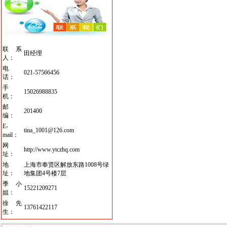
联系
田经理
人：
电
021-57566456
话：
手
15026988835
机：
邮
201400
编：
E-
tina_1001@126.com
mail：
网
http://www.ytczhq.com
址：
地
上海市奉贤区解放东路1008号绿
址：
地集团4号楼7层
季小
15221209271
姐：
徐先
13761422117
生：