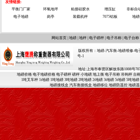
友情链接:
平衡门厂家
环氧地坪
粘接硅胶水
增压缸
非标自
电子地磅
岗亭
装载机秤
7075铝板
地磅
网站首页
|
地磅
|
地秤
|
电子磅秤
|
电子吊称
|
电子台称
版权所有：地磅-汽车衡-地磅维修-电子汽车
号-1
地址:上海市奉贤区解放东路1008号707-709
地磅价格
电子地磅价格
电子磅秤
磅秤
小地磅
地上衡
电子吊称
吊钩秤
台
1吨叉车秤
1t地磅
1吨地磅
3吨地磅
2吨地磅
2t地磅
3t地磅
5t地磅
5吨地磅
地磅接线盒
汽车衡接线盒
地磅移位
地磅防遥控
地磅遥