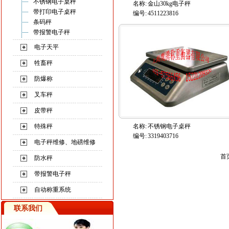
不锈钢电子桌秤
名称:
金山30kg电子秤
带打印电子桌秤
编号:
4511223816
条码秤
带报警电子秤
电子天平
牲畜秤
防爆称
叉车秤
皮带秤
特殊秤
名称:
不锈钢电子桌秤
编号:
3319403716
电子秤维修、地磅维修
首
防水秤
带报警电子秤
自动称重系统
联系我们