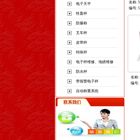
名称:
电子天平
编号:
5
牲畜秤
防爆称
叉车秤
皮带秤
特殊秤
电子秤维修、地磅维修
防水秤
名称:
带报警电子秤
编号:
自动称重系统
联系我们