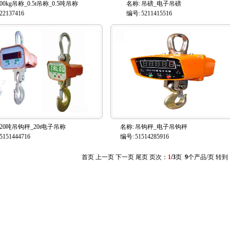
500kg吊称_0.5t吊称_0.5吨吊称
名称:
吊磅_电子吊磅
22137416
编号:
5211415516
20吨吊钩秤_20t电子吊称
名称:
吊钩秤_电子吊钩秤
5151444716
编号:
51514285916
首页 上一页
下一页
尾页
页次：
1
/3
页
9
个产品/页 转到