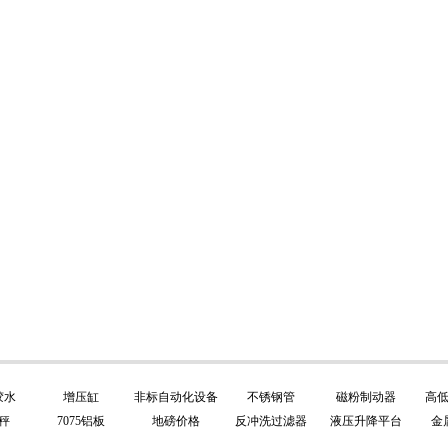
胶水
增压缸
非标自动化设备
不锈钢管
磁粉制动器
高
秤
7075铝板
地磅价格
反冲洗过滤器
液压升降平台
金