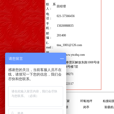
联系
田经理
人：
电
021-57566456
话：
手
15026988835
机：
邮
201400
编：
E-
tina_1001@126.com
mail：
网
http://www.ytczhq.com
址：
请您留言
地
上海市奉贤区解放东路1008号绿
址：
地集团4号楼7层
感谢您的关注，当前客服人员不在
季小
线，请填写一下您的信息，我们会
15221209271
姐：
尽快和您联系。
徐先
13761422117
生：
友情链接:
平衡门厂家
环氧地坪
粘接硅
电子地磅
岗亭
装载机