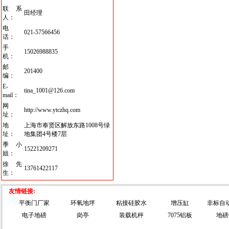
联系
田经理
人：
电
021-57566456
话：
手
15026988835
机：
邮
201400
编：
E-
tina_1001@126.com
mail：
网
http://www.ytczhq.com
址：
地
上海市奉贤区解放东路1008号绿
址：
地集团4号楼7层
季小
15221209271
姐：
徐先
13761422117
生：
友情链接:
平衡门厂家
环氧地坪
粘接硅胶水
增压缸
非标自
电子地磅
岗亭
装载机秤
7075铝板
地磅