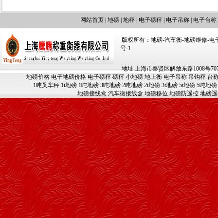
网站首页
|
地磅
|
地秤
|
电子磅秤
|
电子吊称
|
电子台称
版权所有：地磅-汽车衡-地磅维修-电子汽车
号-1
地址:上海市奉贤区解放东路1008号707-709
地磅价格
电子地磅价格
电子磅秤
磅秤
小地磅
地上衡
电子吊称
吊钩秤
台
1吨叉车秤
1t地磅
1吨地磅
3吨地磅
2吨地磅
2t地磅
3t地磅
5t地磅
5吨地磅
地磅接线盒
汽车衡接线盒
地磅移位
地磅防遥控
地磅遥