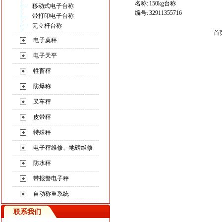
名称:
150kg台称
移动式电子台称
编号:
32911355716
带打印电子台称
无立杆台称
首
电子桌秤
电子天平
牲畜秤
防爆称
叉车秤
皮带秤
特殊秤
电子秤维修、地磅维修
防水秤
带报警电子秤
自动称重系统
联系我们