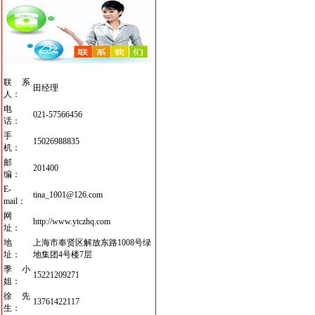
联系
田经理
人：
电
021-57566456
话：
手
15026988835
机：
邮
201400
编：
E-
tina_1001@126.com
mail：
网
http://www.ytczhq.com
址：
地
上海市奉贤区解放东路1008号绿
址：
地集团4号楼7层
季小
15221209271
姐：
徐先
13761422117
生：