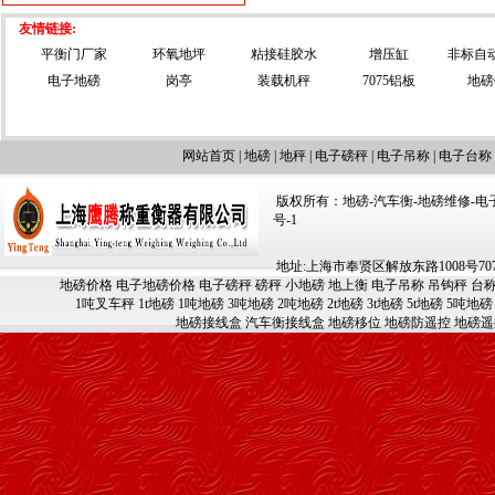
友情链接:
平衡门厂家
环氧地坪
粘接硅胶水
增压缸
非标自
电子地磅
岗亭
装载机秤
7075铝板
地磅
网站首页
|
地磅
|
地秤
|
电子磅秤
|
电子吊称
|
电子台称
版权所有：地磅-汽车衡-地磅维修-电子汽车
号-1
地址:上海市奉贤区解放东路1008号707-709
地磅价格
电子地磅价格
电子磅秤
磅秤
小地磅
地上衡
电子吊称
吊钩秤
台
1吨叉车秤
1t地磅
1吨地磅
3吨地磅
2吨地磅
2t地磅
3t地磅
5t地磅
5吨地磅
地磅接线盒
汽车衡接线盒
地磅移位
地磅防遥控
地磅遥