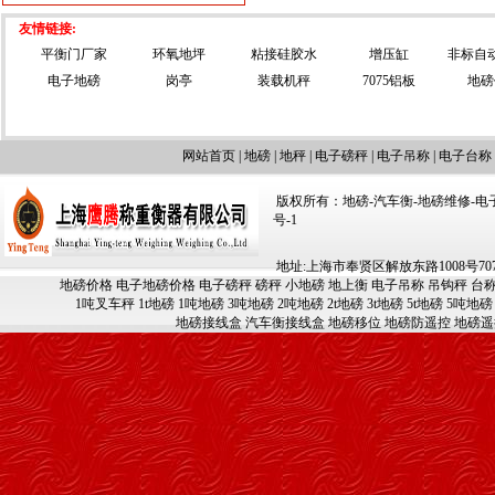
友情链接:
平衡门厂家
环氧地坪
粘接硅胶水
增压缸
非标自
电子地磅
岗亭
装载机秤
7075铝板
地磅
网站首页
|
地磅
|
地秤
|
电子磅秤
|
电子吊称
|
电子台称
版权所有：地磅-汽车衡-地磅维修-电子汽车
号-1
地址:上海市奉贤区解放东路1008号707-709
地磅价格
电子地磅价格
电子磅秤
磅秤
小地磅
地上衡
电子吊称
吊钩秤
台
1吨叉车秤
1t地磅
1吨地磅
3吨地磅
2吨地磅
2t地磅
3t地磅
5t地磅
5吨地磅
地磅接线盒
汽车衡接线盒
地磅移位
地磅防遥控
地磅遥