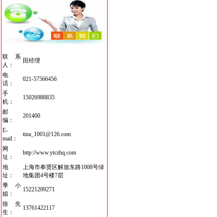
联系
田经理
人：
电
021-57566456
话：
手
15026988835
机：
邮
201400
编：
E-
tina_1001@126.com
mail：
网
http://www.ytczhq.com
址：
地
上海市奉贤区解放东路1008号绿
址：
地集团4号楼7层
季小
15221209271
姐：
徐先
13761422117
生：