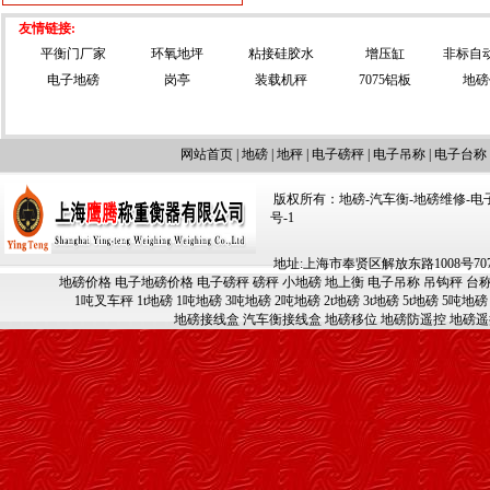
友情链接:
平衡门厂家
环氧地坪
粘接硅胶水
增压缸
非标自
电子地磅
岗亭
装载机秤
7075铝板
地磅
网站首页
|
地磅
|
地秤
|
电子磅秤
|
电子吊称
|
电子台称
版权所有：地磅-汽车衡-地磅维修-电子汽车
号-1
地址:上海市奉贤区解放东路1008号707-709
地磅价格
电子地磅价格
电子磅秤
磅秤
小地磅
地上衡
电子吊称
吊钩秤
台
1吨叉车秤
1t地磅
1吨地磅
3吨地磅
2吨地磅
2t地磅
3t地磅
5t地磅
5吨地磅
地磅接线盒
汽车衡接线盒
地磅移位
地磅防遥控
地磅遥