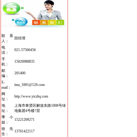
联系
田经理
人：
电
021-57566456
话：
手
15026988835
机：
邮
201400
编：
E-
tina_1001@126.com
mail：
网
http://www.ytczhq.com
址：
地
上海市奉贤区解放东路1008号绿
址：
地集团4号楼7层
季小
15221209271
姐：
徐先
13761422117
生：