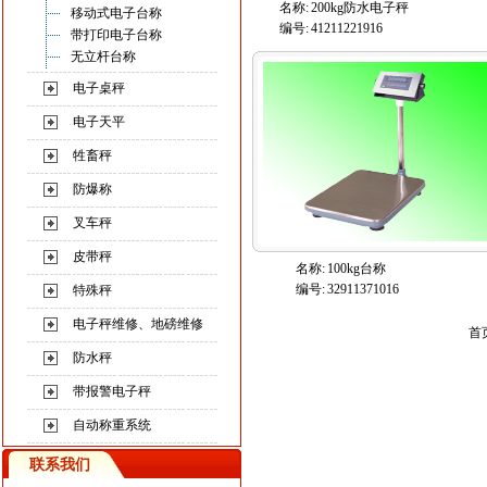
名称:
200kg防水电子秤
移动式电子台称
编号:
41211221916
带打印电子台称
无立杆台称
电子桌秤
电子天平
牲畜秤
防爆称
叉车秤
皮带秤
名称:
100kg台称
编号:
32911371016
特殊秤
电子秤维修、地磅维修
首
防水秤
带报警电子秤
自动称重系统
联系我们