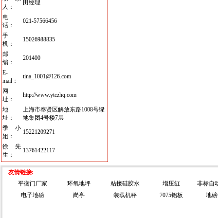
田经理
人：
电
021-57566456
话：
手
15026988835
机：
邮
201400
编：
E-
tina_1001@126.com
mail：
网
http://www.ytczhq.com
址：
地
上海市奉贤区解放东路1008号绿
址：
地集团4号楼7层
季小
15221209271
姐：
徐先
13761422117
生：
友情链接:
平衡门厂家
环氧地坪
粘接硅胶水
增压缸
非标自
电子地磅
岗亭
装载机秤
7075铝板
地磅