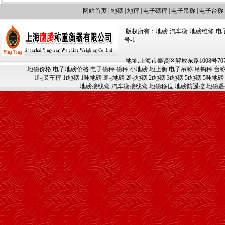
网站首页
|
地磅
|
地秤
|
电子磅秤
|
电子吊称
|
电子台称
版权所有：地磅-汽车衡-地磅维修-电子汽车
号-1
地址:上海市奉贤区解放东路1008号707-709
地磅价格
电子地磅价格
电子磅秤
磅秤
小地磅
地上衡
电子吊称
吊钩秤
台
1吨叉车秤
1t地磅
1吨地磅
3吨地磅
2吨地磅
2t地磅
3t地磅
5t地磅
5吨地磅
地磅接线盒
汽车衡接线盒
地磅移位
地磅防遥控
地磅遥