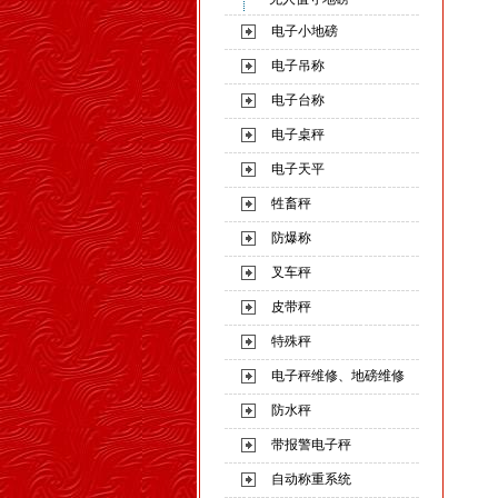
电子小地磅
电子吊称
电子台称
电子桌秤
电子天平
牲畜秤
防爆称
叉车秤
皮带秤
特殊秤
电子秤维修、地磅维修
防水秤
带报警电子秤
自动称重系统