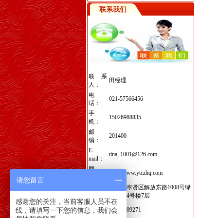
联系我们
联系
田经理
人：
电
021-57566456
话：
手
15026988835
机：
邮
201400
编：
E-
tina_1001@126.com
mail：
网
http://www.ytczhq.com
址：
请您留言
地
上海市奉贤区解放东路1008号绿
址：
地集团4号楼7层
感谢您的关注，当前客服人员不在
季小
线，请填写一下您的信息，我们会
15221209271
姐：