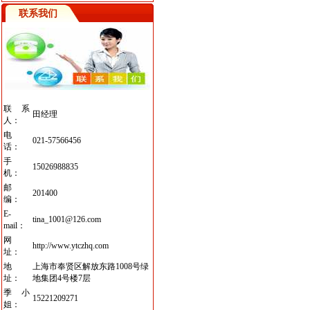
联系我们
联系
田经理
人：
电
021-57566456
话：
手
15026988835
机：
邮
201400
编：
E-
tina_1001@126.com
mail：
网
http://www.ytczhq.com
址：
地
上海市奉贤区解放东路1008号绿
址：
地集团4号楼7层
季小
15221209271
姐：