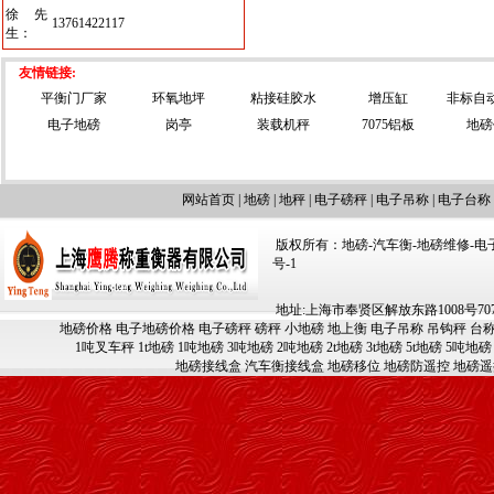
徐先
13761422117
生：
友情链接:
平衡门厂家
环氧地坪
粘接硅胶水
增压缸
非标自
电子地磅
岗亭
装载机秤
7075铝板
地磅
网站首页
|
地磅
|
地秤
|
电子磅秤
|
电子吊称
|
电子台称
版权所有：地磅-汽车衡-地磅维修-电子汽车
号-1
地址:上海市奉贤区解放东路1008号707-709
地磅价格
电子地磅价格
电子磅秤
磅秤
小地磅
地上衡
电子吊称
吊钩秤
台
1吨叉车秤
1t地磅
1吨地磅
3吨地磅
2吨地磅
2t地磅
3t地磅
5t地磅
5吨地磅
地磅接线盒
汽车衡接线盒
地磅移位
地磅防遥控
地磅遥