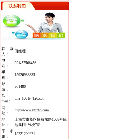
联系我们
联系
田经理
人：
电
021-57566456
话：
手
15026988835
机：
邮
201400
编：
E-
tina_1001@126.com
mail：
网
http://www.ytczhq.com
址：
地
上海市奉贤区解放东路1008号绿
址：
地集团4号楼7层
季小
15221209271
姐：