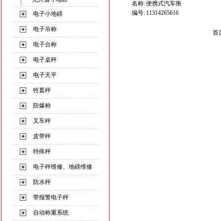
名称:
便携式汽车衡
编号:
11314265616
电子小地磅
电子吊称
首
电子台称
电子桌秤
电子天平
牲畜秤
防爆称
叉车秤
皮带秤
特殊秤
电子秤维修、地磅维修
防水秤
带报警电子秤
自动称重系统