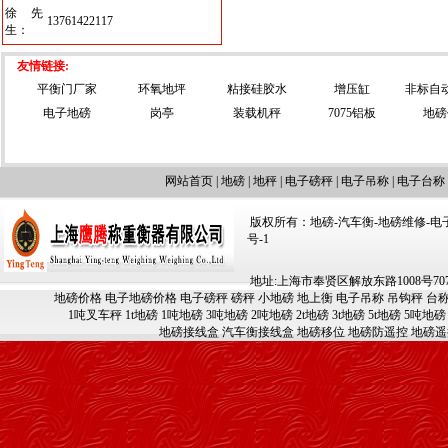
徐先
13761422117
生：
友情链接:
平衡门厂家
环氧地坪
粘接硅胶水
增压缸
非标自
电子地磅
岗亭
装载机秤
7075铝板
地磅
网站首页
|
地磅
|
地秤
|
电子磅秤
|
电子吊称
|
电子台称
版权所有：地磅-汽车衡-地磅维修-电子汽车
号-1
地址:上海市奉贤区解放东路1008号707-709
地磅价格
电子地磅价格
电子磅秤
磅秤
小地磅
地上衡
电子吊称
吊钩秤
台
1吨叉车秤
1t地磅
1吨地磅
3吨地磅
2吨地磅
2t地磅
3t地磅
5t地磅
5吨地磅
地磅接线盒
汽车衡接线盒
地磅移位
地磅防遥控
地磅遥