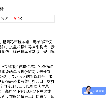
析
37 阅读：
1916
次
，也叫称重显示器。电子吊秤仪
电源、度盘和指针等局部构成，按
确度低，现已根本被裁减。现用称
AD局部担任将传感器的模仿旌
常说的单片机(MCU)，来处置
译码为可显示阅读的旌旗灯号，显
良多仪表还带有并行打印口，微打
稀有字电流环接口，以衔接大屏幕，
C。高档的还有现场CAN总线或
隔太近，在衡器仪表上用处较少，因