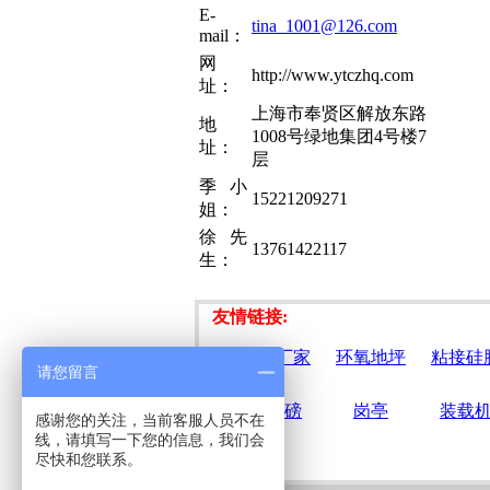
E-
tina_1001@126.com
mail：
网
http://www.ytczhq.com
址：
上海市奉贤区解放东路
地
1008号绿地集团4号楼7
址：
层
季小
15221209271
姐：
徐先
13761422117
生：
友情链接:
平衡门厂家
环氧地坪
粘接硅
请您留言
电子地磅
岗亭
装载
感谢您的关注，当前客服人员不在
线，请填写一下您的信息，我们会
尽快和您联系。