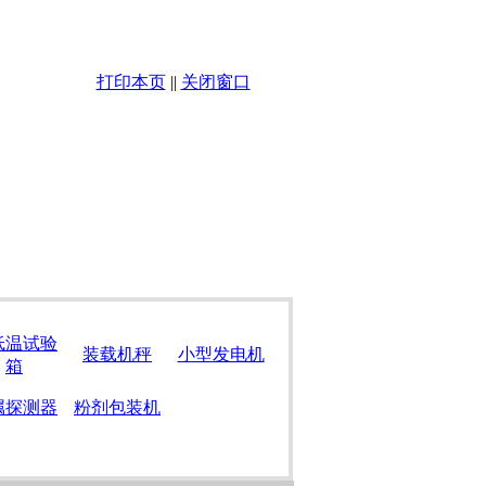
打印本页
||
关闭窗口
低温试验
装载机秤
小型发电机
箱
属探测器
粉剂包装机