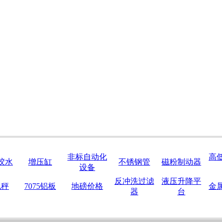
非标自动化
高
胶水
增压缸
不锈钢管
磁粉制动器
设备
反冲洗过滤
液压升降平
机秤
7075铝板
地磅价格
金
器
台