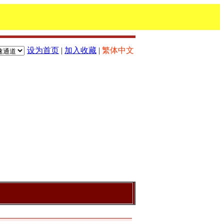
设为首页
|
加入收藏
|
繁体中文
告：
欢迎访问本站!本公司主要产品：地磅_上海地磅_地磅维修