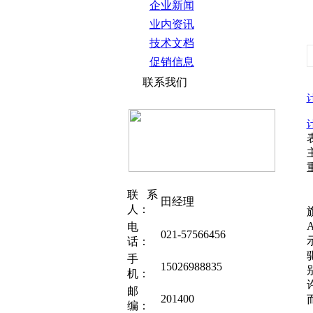
企业新闻
业内资讯
技术文档
促销信息
联系我们
联系
田经理
人：
电
021-57566456
话：
手
15026988835
机：
邮
201400
编：