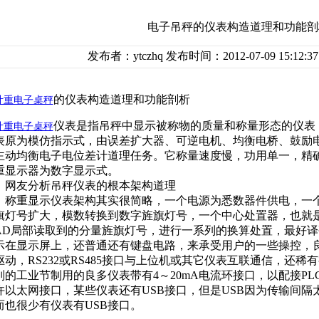
电子吊秤的仪表构造道理和功能剖
发布者：ytczhq 发布时间：2012-07-09 15:12:
的仪表构造道理和功能剖析
计重电子桌秤
仪表是指吊秤中显示被称物的质量和称量形态的仪表
计重电子桌秤
表原为模仿指示式，由误差扩大器、可逆电机、均衡电桥、鼓励
主动均衡电子电位差计道理任务。它称量速度慢，功用单一，精
重显示器为数字显示式。
网友分析吊秤仪表的根本架构道理
称重显示仪表架构其实很简略，一个电源为悉数器件供电，一个
旗灯号扩大，模数转换到数字旌旗灯号，一个中心处置器，也就是
AD局部读取到的分量旌旗灯号，进行一系列的换算处置，最好
示在显示屏上，还普通还有键盘电路，来承受用户的一些操控，
驱动，RS232或RS485接口与上位机或其它仪表互联通信，还
别的工业节制用的良多仪表带有4～20mA电流环接口，以配接PL
许以太网接口，某些仪表还有USB接口，但是USB因为传输间
而也很少有仪表有USB接口。