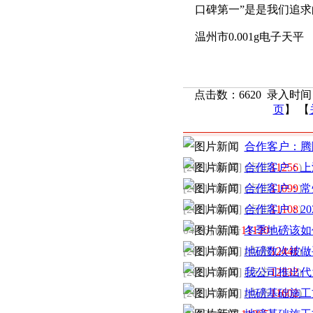
口碑第一”是是我们追
温州市0.001g电子天平
点击数：6620 录入时间：2
页
】 【
最新发布
合作客户：腾
[2021-06-17] (点击
合作客户：上
11256
)
[2021-06-17] (点击
合作客户：常
11099
)
[2021-04-06] (点击
合作客户：20
11108
)
04-06] (点击
11120
冬季地磅该如
)
[2021-03-20] (点击
地磅数次被做
12441
)
[2021-03-10] (点击
我公司推出代
12332
)
[2021-03-10] (点击
地磅基础施工
11602
)