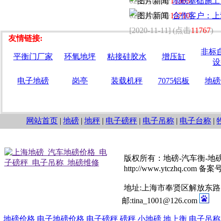
02-23] (点击
11365
地磅基础施工
)
02-23] (点击
15710
合作客户：上
)
[2020-11-11] (点击
11767
)
友情链接:
非标
平衡门厂家
环氧地坪
粘接硅胶水
增压缸
设
电子地磅
岗亭
装载机秤
7075铝板
地磅
网站首页
|
地磅
|
地秤
|
电子磅秤
|
电子吊称
|
电子台称
|
版权所有：地磅-汽车衡-地
http://www.ytczhq.com 备
地址:上海市奉贤区解放东路1008
邮:tina_1001@126.com
地磅价格
电子地磅价格
电子磅秤
磅秤
小地磅
地上衡
电子吊称