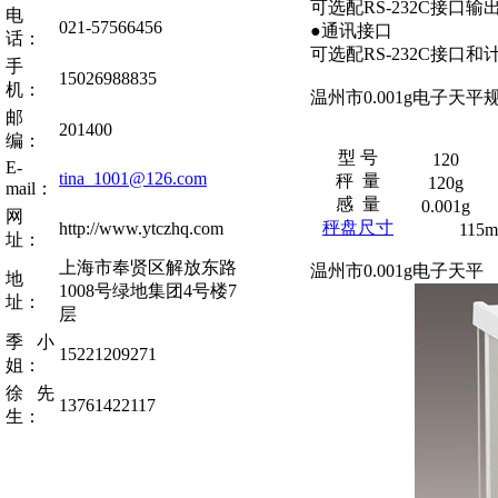
可选配RS-232C接口输出
电
021-57566456
●通讯接口
话：
可选配RS-232C接口
手
15026988835
机：
温州市0.001g电子天平
邮
201400
编：
型 号
120
E-
tina_1001@126.com
秤 量
120g
mail：
感 量
0.001g
网
秤盘尺寸
http://www.ytczhq.com
115
址：
上海市奉贤区解放东路
温州市0.001g电子天平
地
1008号绿地集团4号楼7
址：
层
季小
15221209271
姐：
徐先
13761422117
生：