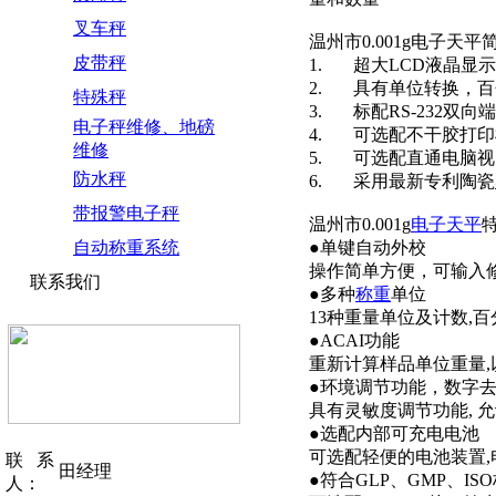
叉车秤
温州市0.001g电子天平
皮带秤
1. 超大LCD液晶显示
2. 具有单位转换，
特殊秤
3. 标配RS-232双向
电子秤维修、地磅
4. 可选配不干胶打印
维修
5. 可选配直通电脑
防水秤
6. 采用最新专利陶瓷
带报警电子秤
温州市0.001g
电子天平
自动称重系统
●单键自动外校
操作简单方便，可输入
联系我们
●多种
称重
单位
13种重量单位及计数,
●ACAI功能
重新计算样品单位重量
●环境调节功能，数字
具有灵敏度调节功能, 
●选配内部可充电电池
可选配轻便的电池装置,
联系
田经理
●符合GLP、GMP、IS
人：