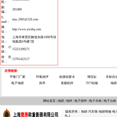
机：
邮
201400
编：
E-
tina_1001@126.com
mail：
网
http://www.ytczhq.com
址：
地
上海市奉贤区解放东路1008号绿
址：
地集团4号楼7层
季小
15221209271
姐：
徐先
13761422117
生：
友情链接:
平衡门厂家
环氧地坪
粘接硅胶水
增压缸
非标自
电子地磅
岗亭
装载机秤
7075铝板
地磅
网站首页
|
地磅
|
地秤
|
电子磅秤
|
电子吊称
|
电子台称
版权所有：地磅-汽车衡-地磅维修-电子汽车
号-1