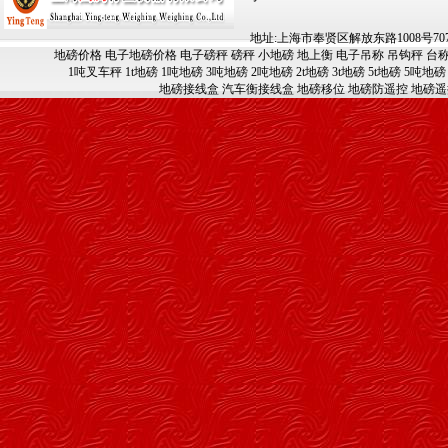
地址:上海市奉贤区解放东路1008号707-709
地磅价格
电子地磅价格
电子磅秤
磅秤
小地磅
地上衡
电子吊称
吊钩秤
台
1吨叉车秤
1t地磅
1吨地磅
3吨地磅
2吨地磅
2t地磅
3t地磅
5t地磅
5吨地磅
地磅接线盒
汽车衡接线盒
地磅移位
地磅防遥控
地磅遥