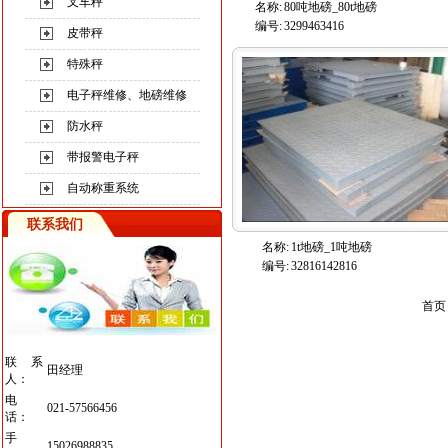
叉车秤
名称:
80吨地磅_80t地磅
编号:
3299463416
皮带秤
特殊秤
电子秤维修、地磅维修
防水秤
带报警电子秤
自动称重系统
联系我们
名称:
1t地磅_1吨地磅
编号:
32816142816
首页
联系
田经理
人：
电
021-57566456
话：
手
15026988835